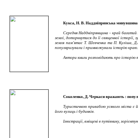
Кукса, Н. В. Наддніпрянська минувшина XVI
Середня Наддніпрянщина – край багатий н
землі, доторкнутися до її священної історії,
земля пам’ятає Т. Шевченка та П. Куліша, Д.
популяризували і примножували історію краю
Автори книги розповідають про історію та
Соколенко, Д. Черкаси вражають : попул. 
Туристичною привабою усякого міста є й
його вулиць і будинків.
Ілюстрації, вміщені в путівнику, зорієнт