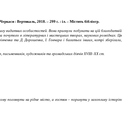
ркаси : Вертикаль, 2018. – 299 с. : іл. – Містить бібліогр.
агу видатних особистостей. Вони прагнули побувати на цій благодатній
та почутого в літературних і мистецьких творах, наукових розвідках. Ця
нченка та Д. Дорошенка, І. Гончара і багатьох інших, котрі зберігали,
, письменників, художників та громадських діячів
XVIII
–ХХ ст.
му поглянути на рідне місто, а гостям – поринути у захопливу історію