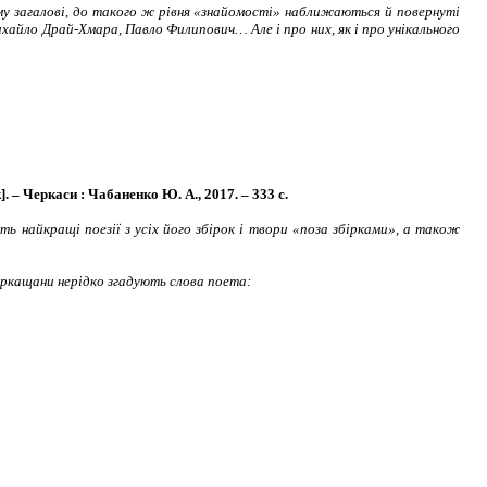
у загалові, до такого ж рівня «знайомості» наближаються й повернуті
хайло Драй-Хмара, Павло Филипович… Але і про них, як і про унікального
. – Черкаси : Чабаненко Ю. А., 2017. – 333 с.
 найкращі поезії з усіх його збірок і твори «поза збірками», а також
ркащани нерідко згадують слова поета: