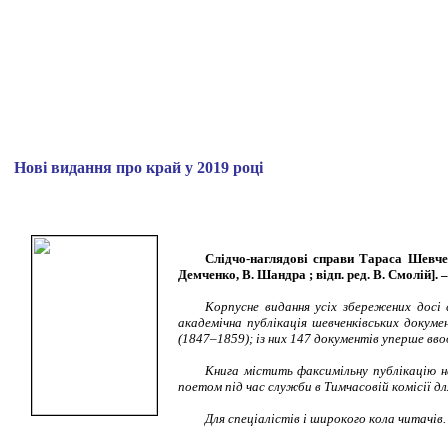
Нові видання про край у 2019 році
Слідчо-наглядові справи Тараса Шевченка
Демченко, В. Шандра ; відп. ред. В. Смолій]. – 
Корпусне видання усіх збережених досі 
академічна публікація шевченківських докум
(1847–1859); із них 147 документів уперше вво
Книга містить факсимільну публікацію 
поетом під час служби в Тимчасовій комісії д
Для спеціалістів і широкого кола читачів.