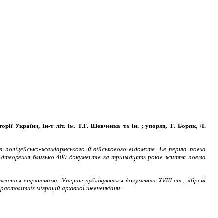
ії України, Ін-т літ. ім. Т.Г. Шевченка та ін. ; упоряд. Г. Боряк, Л.
ів поліцейсько-жандармського й військового відомств. Це перша повна
 відтворення близько 400 документів за тринадцять років життя поета
важалися втраченими. Уперше публікуються документи
XVIII
ст., зібрані
растолітніх міграцій архівної шевченкіани.