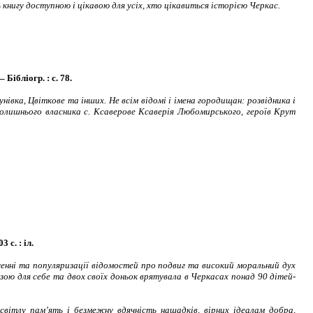
нигу доступною і цікавою для усіх, хто цікавиться історією Черкас.
Бібліогр. : с. 78.
нівка, Цвіткове та інших. Не всім відомі і імена городищан: розвідника і
колишнього власника с. Ксаверове Ксаверія Любомирського, героїв Крут
 с. : іл.
женні та популяризації відомостей про подвиг та високий моральний дух
зою для себе та двох своїх доньок врятувала в Черкасах понад 90 дітей-
світлу пам’ять і безмежну вдячність нащадків, вірних ідеалам добра,