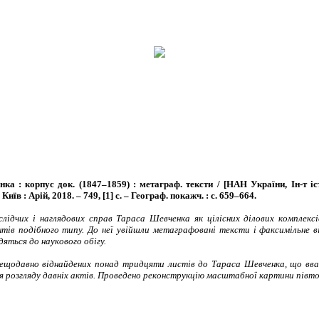
 : корпус док. (1847–1859) : метаграф. тексти / [НАН України, Ін-т істор
Київ : Арій, 2018. – 749, [1] с. – Географ. покажч. : с. 659–664.
слідчих і наглядових справ Тараса Шевченка як цілісних ділових комплекс
ентів подібного типу. До неї увійшли метаграфовані тексти і факсимільне
дяться до наукового обігу.
нещодавно віднайдених понад тридцяти листів до Тараса Шевченка, що в
ля розгляду давніх актів. Проведено реконструкцію масштабної картини півто