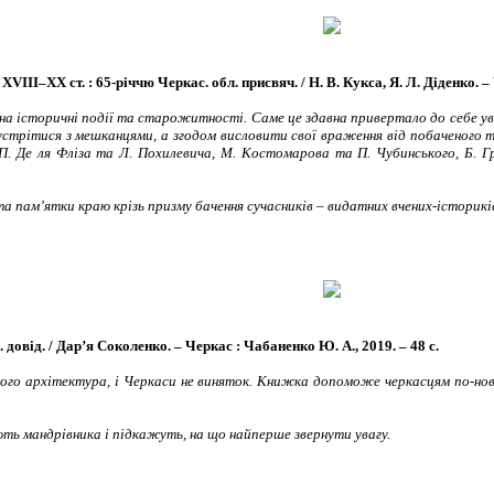
II–ХХ ст. : 65-річчю Черкас. обл. присвяч. / Н. В. Кукса, Я. Л. Діденко. – Че
а історичні події та старожитності. Саме це здавна привертало до себе ув
 зустрітися з мешканцями, а згодом висловити свої враження від побаченого 
П. Де ля Фліза та Л. Похилевича, М. Костомарова та П. Чубинського, Б. Грі
.
 пам’ятки краю крізь призму бачення сучасників – видатних вчених-істориків
довід. / Дар’я Соколенко. – Черкас : Чабаненко Ю. А., 2019. – 48 с.
ого архітектура, і Черкаси не виняток. Книжка допоможе черкасцям по-ново
ують мандрівника і підкажуть, на що найперше звернути увагу.