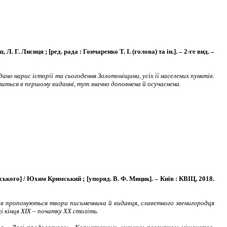
 Г. Лисиця ; [ред. рада : Гончаренко Т. І. (голова) та ін.]. – 2-ге вид. –
ано нарис історії та сьогодення Золотоніщини, усіх її населених пунктів.
ститься в першому виданні, тут значно доповнена й осучаснена.
мського] / Юхим Кримський ; [упоряд. В. Ф. Мицик]. – Київ : КВІЦ, 2018.
в пропонуються твори письменника й видавця, славетного звенигородця
 кінця ХІХ – початку ХХ століть.