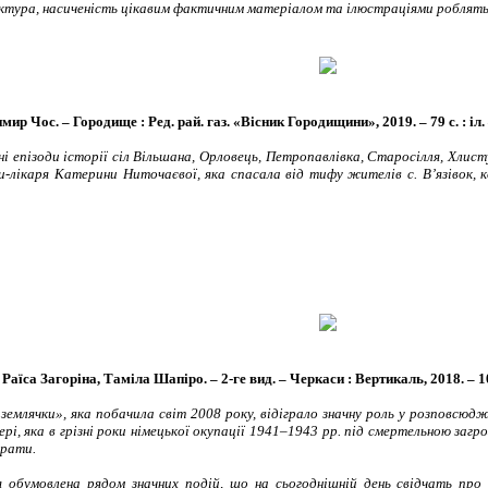
уктура, насиченість цікавим фактичним матеріалом та ілюстраціями роблять к
р Чос. – Городище : Ред. рай. газ. «Вісник Городищини», 2019. – 79 с. : іл. – 
і епізоди історії сіл Вільшана, Орловець, Петропавлівка, Старосілля, Хлисту
-лікаря Катерини Ниточаєвої, яка спасала від тифу жителів с. В’язівок, 
Раїса Загоріна, Таміла Шапіро. – 2-ге вид. – Черкаси : Вертикаль, 2018. – 103
землячки», яка побачила світ 2008 року, відіграло значну роль у розповсюд
 яка в грізні роки німецької окупації 1941–1943 рр. під смертельною загро
трати.
 обумовлена рядом значних подій, що на сьогоднішній день свідчать про 