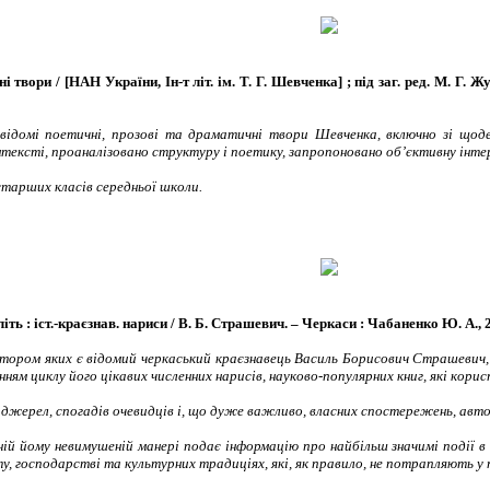
вори / [НАН України, Ін-т літ. ім. Т. Г. Шевченка] ; під заг. ред. М. Г. Жул
 відомі поетичні, прозові та драматичні твори Шевченка, включно зі щод
тексті, проаналізовано структуру і поетику, запропоновано об’єктивну інт
 старших класів середньої школи.
 : іст.-краєзнав. нариси / В. Б. Страшевич. – Черкаси : Чабаненко Ю. А., 2019.
автором яких є відомий черкаський краєзнавець Василь Борисович Страшевич
нням циклу його цікавих численних нарисів, науково-популярних книг, які кор
 джерел, спогадів очевидців і, що дуже важливо, власних спостережень, автор 
ій йому невимушеній манері подає інформацію про найбільш значимі події в
, господарстві та культурних традиціях, які, як правило, не потрапляють у 