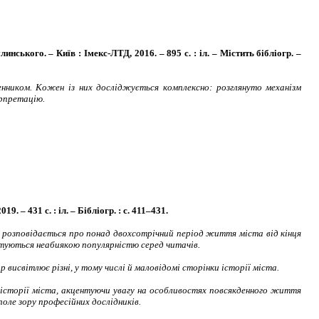
инського. – Київ : Імекс-ЛТД, 2016. – 895 с. : іл. – Містить бібліогр. –
енником. Кожен із них досліджується комплексно: розглянуто механізм
ерпретацію.
 – 431 с. : іл. – Бібліогр. : с. 411–431.
, розповідається про понад двохсотрічний період життя міста від кінця
истуються неабиякою популярністю серед читачів.
висвітлює різні, у тому числі й маловідомі сторінки історії міста.
 історії міста, акцентуючи увагу на особливостях повсякденного життя
поле зору професійних дослідників.