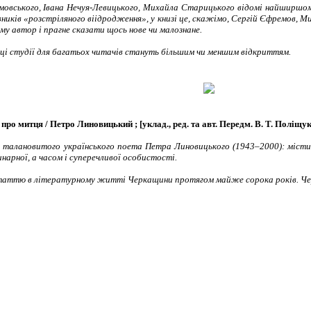
овського, Івана Нечуя-Левицького, Михайла Старицького відомі найширшом
иків «розстріляного віідродження», у книзі це, скажімо, Сергій Єфремов, Ми
ому автор і прагне сказати щось нове чи малознане.
рці студії для багатьох читачів стануть більшим чи меншим відкриттям.
про митця / Петро Линовицький ; [уклад., ред. та авт. Передм. В. Т. Поліщук]
 талановитого українського поета Петра Линовицького (1943–2000): містить
нарної, а часом і суперечливої особистості.
статтю в літературному житті Черкащини протягом майже сорока років. Че