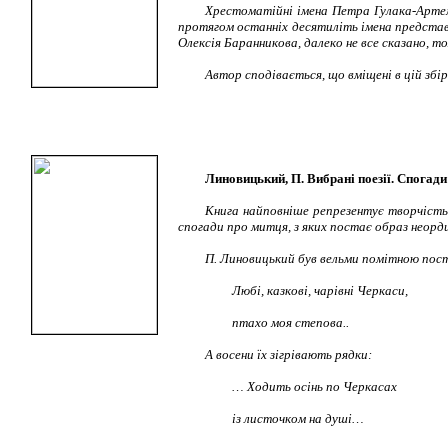
Хрестоматійні імена Петра Гулака-Артем
протягом останніх десятиліть імена представн
Олексія Баранникова, далеко не все сказано, т
Автор сподівається, що вміщені в цій збі
Линовицький, П. Вибрані поезії. Спогади 
Книга найповніше репрезентує творчість
спогади про митця, з яких постає образ неорди
П. Линовицький був вельми помітною по
Любі, казкові, чарівні Черкаси,
птахо моя степова..
А восени їх зігрівають рядки:
… Ходить осінь по Черкасах
із листочком на душі…