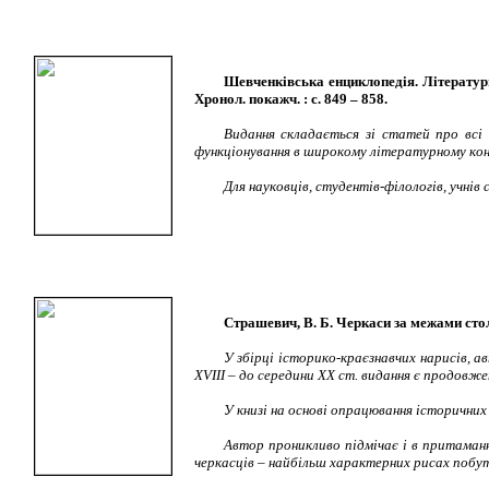
Шевченківська енциклопедія. Літературні т
Хронол. покажч. : с. 849 – 858.
Видання складається зі статей про всі
функціонування в широкому літературному кон
Для науковців, студентів-філологів, учнів
Страшевич, В. Б. Черкаси за межами століть
У збірці історико-краєзнавчих нарисів, 
XVIII
– до середини ХХ ст. видання є продовже
У книзі на основі опрацювання історичних
Автор проникливо підмічає і в притаманн
черкасців – найбільш характерних рисах побуту