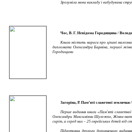
Зрозуміла мова викладу і вибудувана стр
Чос, В. Г. Невідома Городищина / Володими
Книга містить нариси про цікаві малознан
дипломата Олександра Барміна, першої жінки
Городищини
Загоріна, Р. Пам’яті славетної землячки / 
Перше видання книги «Пам’яті славетної 
Олександри Максимівни Шулежко, Жінки-матері,
сиріт, а серед них – 25 єврейських дітей від с
Підготовка другого доповненого видання