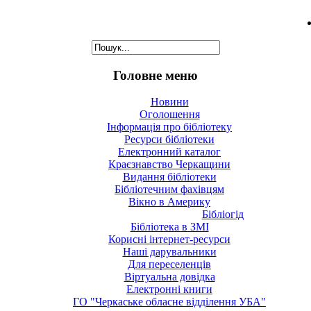
Головне меню
Новини
Оголошення
Інформація про бібліотеку
Ресурси бібліотеки
Електронний каталог
Краєзнавство Черкащини
Видання бібліотеки
Бібліотечним фахівцям
Вікно в Америку
Бібліогід
Бібліотека в ЗМІ
Корисні інтернет-ресурси
Наші дарувальники
Для переселенців
Віртуальна довідка
Електронні книги
ГО "Черкаське обласне відділення УБА"