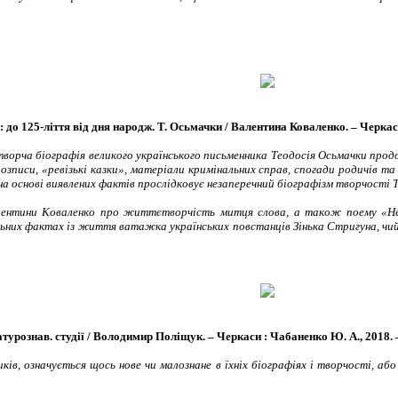
 до 125-ліття від дня народж. Т. Осьмачки / Валентина Коваленко. – Черкаси 
творча біографія великого українського письменника Теодосія Осьмачки прод
розписи, «ревізькі казки», матеріали кримінальних справ, спогади родичів т
на основі виявлених фактів прослідковує незаперечний біографізм творчості Т
лентини Коваленко про життєтворчість митця слова, а також поему «Нен
льних фактах із життя ватажка українських повстанців Зінька Стригуна, чи
турознав. студії / Володимир Поліщук. – Черкаси : Чабаненко Ю. А., 2018. – 2
иків, означується щось нове чи малознане в їхніх біографіях і творчості, аб