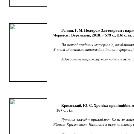
Голиш, Г. М. Подорож Златокраєм : нарис іс
Черкаси : Вертикаль, 2018. – 579 с., [16] с. іл. :
На основі архівних матеріалів, опублікова
У книзі міститься також довідкова інформація 
Адресована широкому колу читачів як на 
Кримський, Ю. С. Хроніка провінційного ж
– 167 с. : іл.
Давнина завжди приваблює. Коли ж вона 
Юхима Кримського. Написані в пізнавальному 