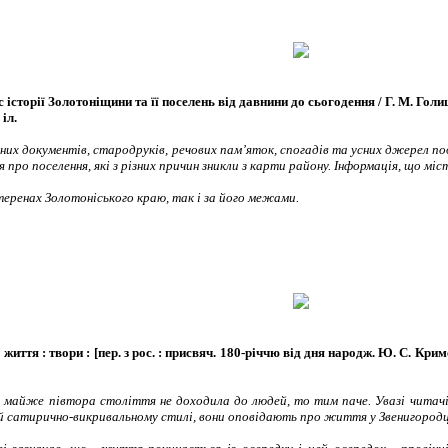
торії Золотоніщини та її поселень від давнини до сьогодення / Г. М. Голиш, Л.
 іл.
них документів, стародруків, речових пам’яток, спогадів та усних джерел под
про поселення, які з різних причин зникли з карти району. Інформація, що мі
теренах Золотоніського краю, так і за його межами.
иття : твори : [пер. з рос. : присвяч. 180-річчю від дня народж. Ю. С. Кри
майже півтора століття не доходила до людей, то тим паче. Увазі читачі
й сатирично-викривальному стилі, вони оповідають про життя у Звенигородці