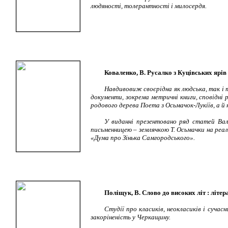
людяності, толерантності і милосердя.
Коваленко, В. Русалко з Куцівських ярів :
Навдивовиж своєрідна як людська, так і 
документи, зокрема метричні книги, сповідні 
родового дерева Поета з Осьмачок-Лукіїв, а й 
У виданні презентовано ряд статей Ва
письменницею – землячкою Т. Осьмачки на реа
«Дума про Зінька Самгородського».
Поліщук, В. Слово до високих літ : літера
Студії про класиків, неокласиків і сучасн
закоріненість у Черкащину.