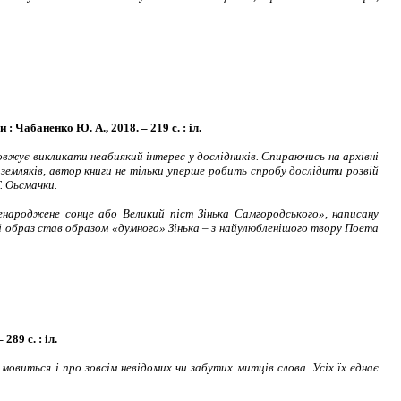
: Чабаненко Ю. А., 2018. – 219 с. : іл.
овжує викликати неабиякий інтерес у дослідників. Спираючись на архівні
а земляків, автор книги не тільки уперше робить спробу дослідити розвій
. Оьсмачки.
ароджене сонце або Великий піст Зінька Самгородського», написану
й образ став образом «думного» Зінька – з найулюбленішого твору Поета
89 с. : іл.
о мовиться і про зовсім невідомих чи забутих митців слова. Усіх їх єднає