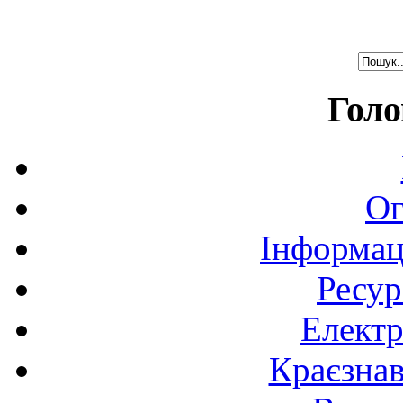
Голо
Ог
Інформац
Ресур
Електр
Краєзна