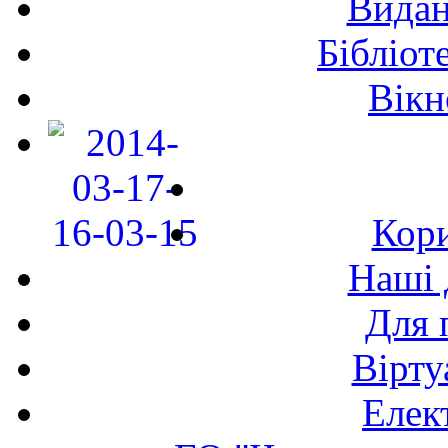
Видан
Бібліот
Вікн
Кори
Наші 
Для 
Вірту
Елек