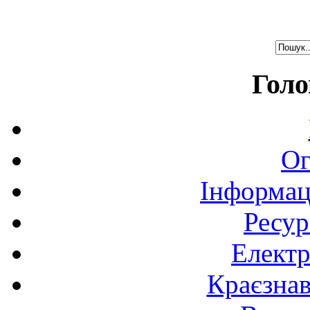
Голо
Ог
Інформац
Ресур
Електр
Краєзна