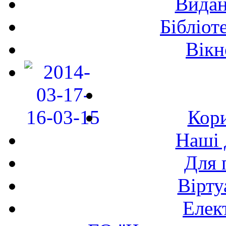
Видан
Бібліот
Вікн
Кори
Наші 
Для 
Вірту
Елек