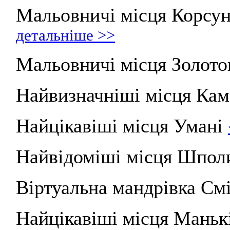
Мальовничі місця Корсу
детальніше >>
Мальовничі місця Золот
Найвизначніші місця Кам
Найцікавіші місця Умані
Найвідоміші місця Шпол
Віртуальна мандрівка См
Найцікавіші місця Мань