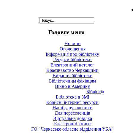
Головне меню
Новини
Оголошення
Інформація про бібліотеку
Ресурси бібліотеки
Електронний каталог
Краєзнавство Черкащини
Видання бібліотеки
Бібліотечним фахівцям
Вікно в Америку
Бібліогід
Бібліотека в ЗМІ
Корисні інтернет-ресурси
Наші дарувальники
Для переселенців
Віртуальна довідка
Електронні книги
ГО "Черкаське обласне відділення УБА"