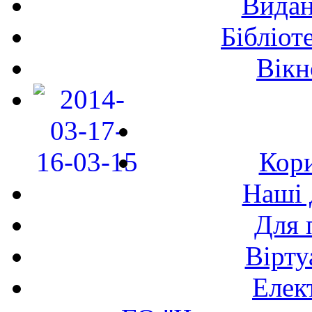
Видан
Бібліот
Вікн
Кори
Наші 
Для 
Вірту
Елек