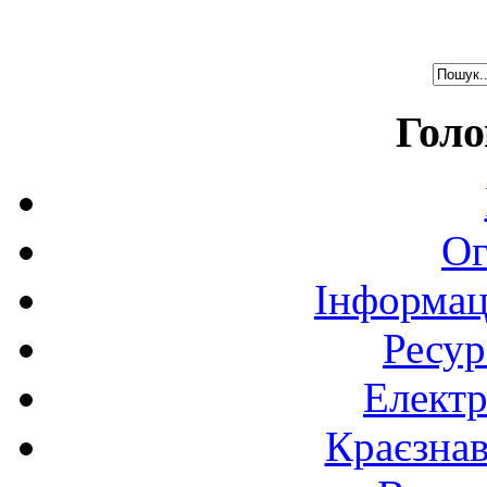
Голо
Ог
Інформац
Ресур
Електр
Краєзна