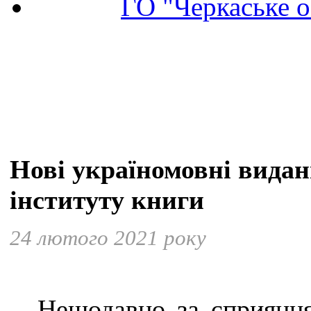
ГО "Черкаське о
Нові україномовні видан
інституту книги
24 лютого 2021 року
Нещодавно за сприяння