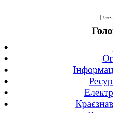
Голо
Ог
Інформац
Ресур
Електр
Краєзна