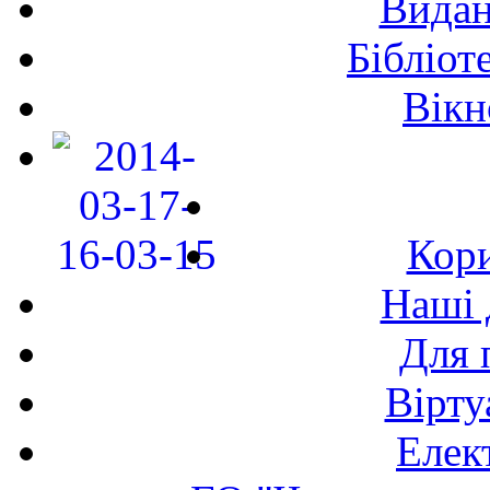
Видан
Бібліот
Вікн
Кори
Наші 
Для 
Вірту
Елек