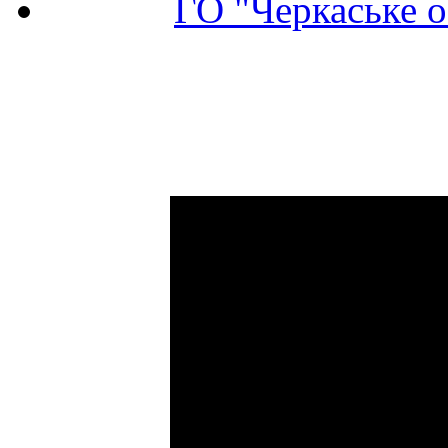
ГО "Черкаське о