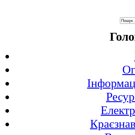
Голо
Ог
Інформац
Ресур
Електр
Краєзна