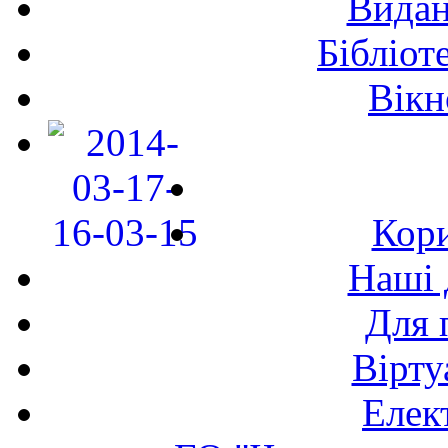
Видан
Бібліот
Вікн
Кори
Наші 
Для 
Вірту
Елек