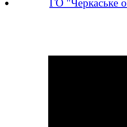
ГО "Черкаське о