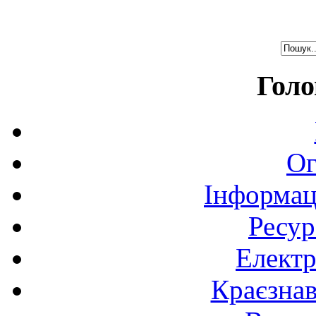
Голо
Ог
Інформац
Ресур
Електр
Краєзна