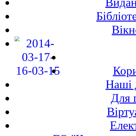
Видан
Бібліот
Вікн
Кори
Наші 
Для 
Вірту
Елек