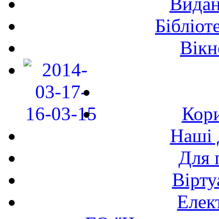
Видан
Бібліот
Вікн
Кори
Наші 
Для 
Вірту
Елек