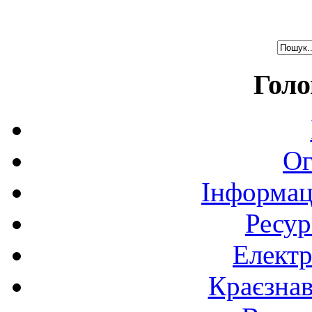
Голо
Ог
Інформац
Ресур
Електр
Краєзна