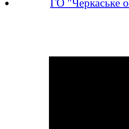
ГО "Черкаське о