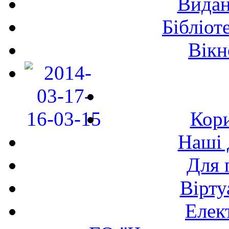
Видан
Бібліот
Вікн
Кори
Наші 
Для 
Вірту
Елек