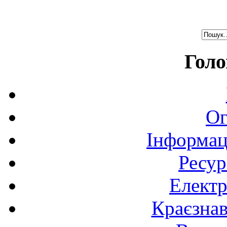
Голо
Ог
Інформац
Ресур
Електр
Краєзна