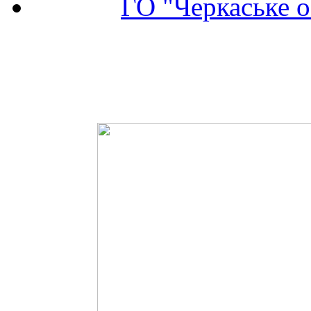
ГО "Черкаське о