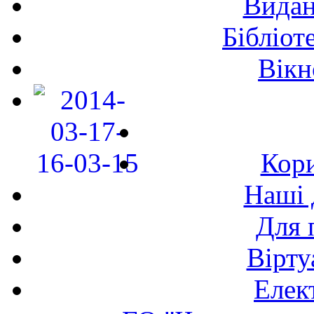
Видан
Бібліот
Вікн
Кори
Наші 
Для 
Вірту
Елек