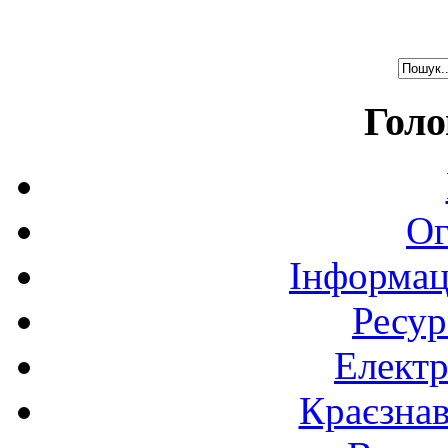
Голо
Ог
Інформац
Ресур
Електр
Краєзна