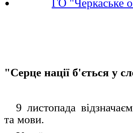
ГО "Черкаське о
"Серце нації б'ється у сл
9 листопада відзначаєм
та мови.