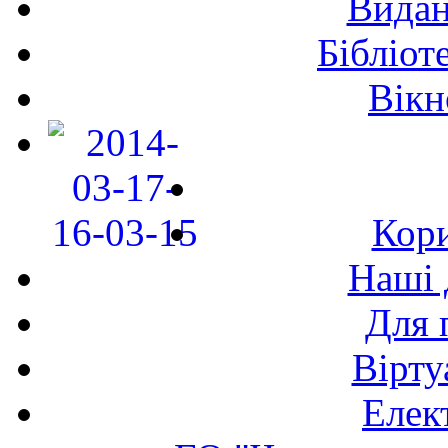
Видан
Бібліот
Вікн
Кори
Наші 
Для 
Вірту
Елек