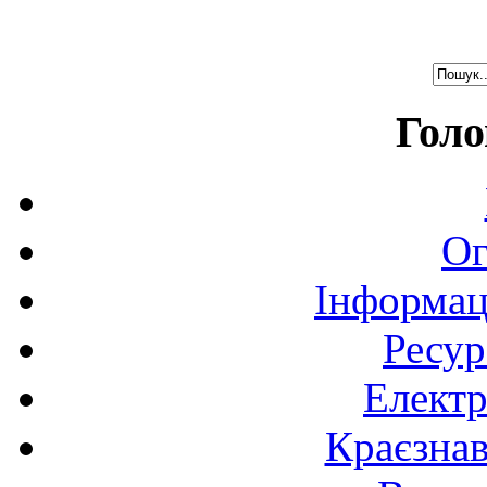
Голо
Ог
Інформац
Ресур
Електр
Краєзна