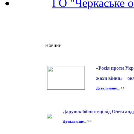
ГО "Черкаське о
Новини
«Росія проти Укра
жахи війни» – он
Детальніше...
>>
Дарунок бібліотеці від Олексан
Детальніше...
>>