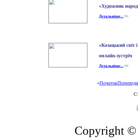
«Художник народн
Детальніше...
>>
«Козацький світ і
онлайн-зустріч
Детальніше...
>>
«
Початок
Попередн
Ст
Copyright © 