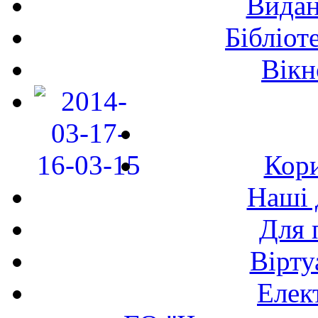
Видан
Бібліот
Вікн
Кори
Наші 
Для 
Вірту
Елек