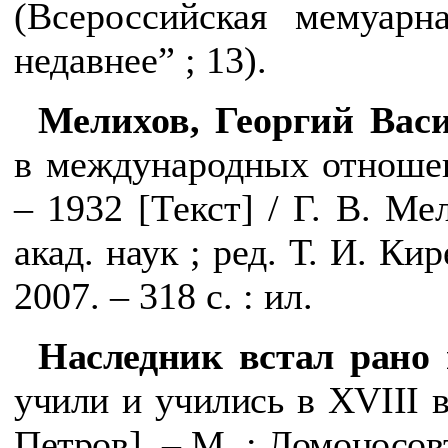
(Всероссийская мемуарн
недавнее” ; 13).
Мелихов, Георгий Васи
в международных отношен
– 1932 [Текст] / Г. В. Ме
акад. наук ; ред. Т. И. Ки
2007. – 318 с. : ил.
Наследник встал рано
учили и учились в Х
V
ІІІ
в
Петров]. – М. : Ломоносовъ