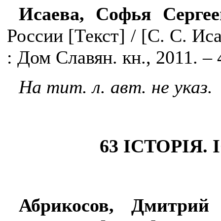
Исаева, Софья Сергее
России [
Текст
]
/
[С. С. Иса
: Дом Славян. кн., 2011. – 4
На тит. л. авт. не указ.
63 І
СТОР
І
Я.
І
Абрикосов, Дмитрий