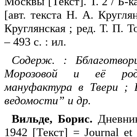
Москвы [Текст]. Т. 2 / Б-к
[авт. текста Н. А. Круглян
Круглянская ; ред. Т. П. Т
– 493 с. : ил.
Содерж.
:
Б
благотвор
Морозовой и её родс
мануфактура в Твери ; 
ведомости” и др.
Вильде, Борис.
Дневник
1942 [Текст] =
Journal et