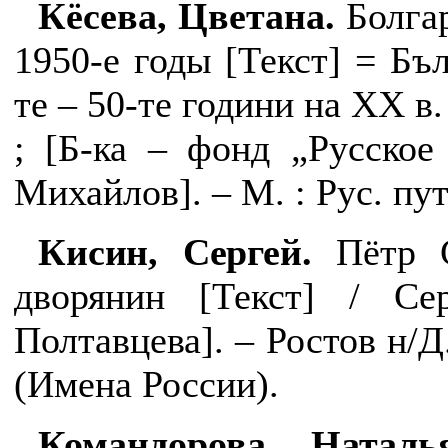
Кёсева, Цветана.
Болга
1950-е годы [Текст] = Бъл
те – 50-те години на ХХ в. 
; [Б-ка – фонд „Русское 
Михайлов]. – М. : Рус. путь
Кисин, Сергей.
Пётр С
дворянин [Текст] / Се
Полтавцева]. – Ростов н/Д.
(Имена России).
Командорова, Наталь