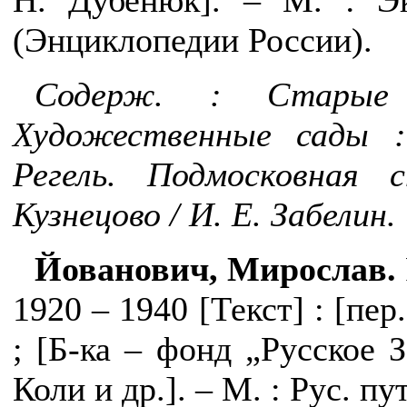
Н. Дубенюк]. – М. : Эк
(Энциклопедии России).
Содерж. : Старые 
Художественные сады :
Регель. Подмосковная
Кузнецово / И. Е. Забелин.
Йованович, Мирослав.
1920 – 1940 [Текст] : [пе
; [Б-ка – фонд „Русское З
Коли и др.]. – М. : Рус. пут