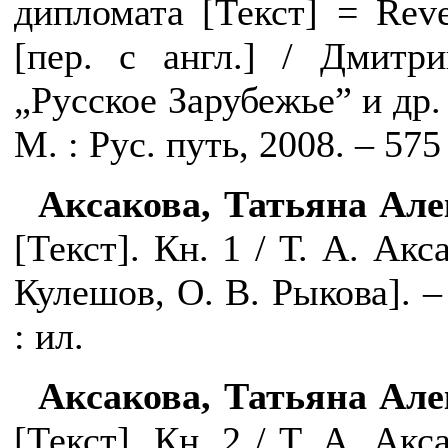
дипломата [
Текст
]
=
Reve
[пер. с англ.] / Дмитр
„Русское Зарубежье” и др.
М. : Рус. путь, 2008. – 575 
Аксакова, Татьяна Але
[Текст]. Кн. 1 / Т. А. Акс
Кулешов, О. В. Рыкова]. –
: ил.
Аксакова, Татьяна Але
[Текст]. Кн. 2 / Т. А. Акс