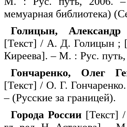
М. : Рус. путь, 2006. –
мемуарная библиотека) (Се
Голицын, Александр
[
Текст
]
/ А. Д. Голицын ;
Киреева]. – М. : Рус. путь, 
Гончаренко, Олег Ге
[Текст] / О. Г. Гончаренко.
– (Русские за границей).
Города России
[Текст] /