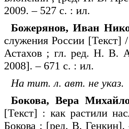
2009. – 527 с. : ил.
Божерянов, Иван Нико
служения России [
Текст
]
/
Астахов ; гл. ред. Н. В. 
2008]. – 671 с. : ил.
На тит. л. авт. не указ.
Бокова, Вера Михайло
[Текст] : как растили нас
Бокова ; [
р
ед. В. Генкин].