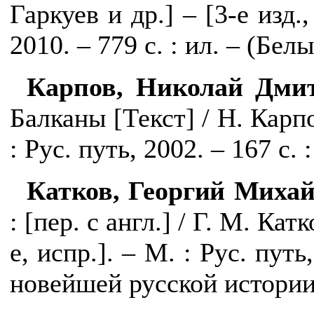
Гаркуев и др.] – [3-е изд.,
2010. – 779 с. : ил. – (Бел
Карпов, Николай Дмит
Балканы [Текст] / Н. Карпо
: Рус. путь, 2002. – 167 с. :
Катков, Георгий Михай
:
[
пер. с англ.
]
/ Г. М. Катк
е, испр.]. – М. : Рус. пут
новейшей русской истории 