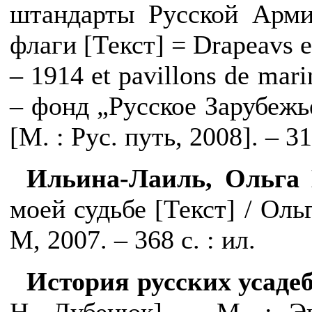
штандарты Русской Арм
флаги [
Текст
]
= Drapeavs e
– 1914
et
pavillons de mari
– фонд „Русское Зарубежье
[М. : Рус. путь, 2008]. – 31
Ильина-Лаиль, Ольга 
моей судьбе [Текст] / Оль
М, 2007. – 368 с. : ил.
История русских усаде