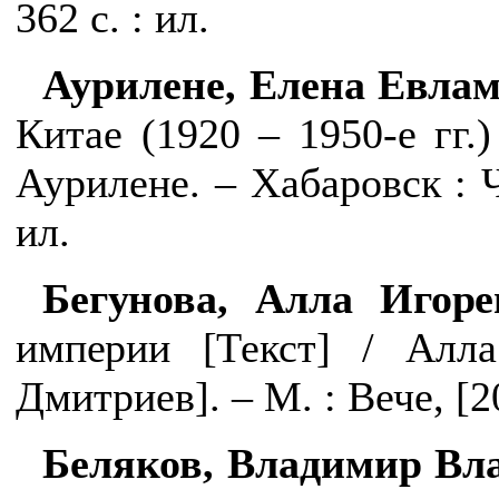
362 с. : ил.
Аурилене, Елена Евлам
Китае (1920 – 1950-е гг.)
Аурилене. – Хабаровск : Ч
ил.
Бегунова, Алла Игоре
империи [
Текст
]
/ Алла 
Дмитриев]. – М. : Вече, [20
Беляков, Владимир Вл