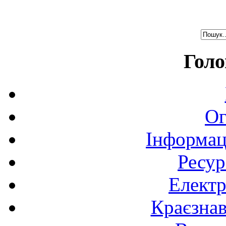
Голо
Ог
Інформац
Ресур
Електр
Краєзна