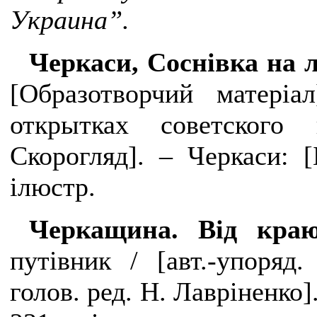
Украина”.
Черкаси, Соснівка на л
[
Образотворчий матеріал
открытках советского 
Скорогляд]. – Черкаси: 
і
люстр.
Черкащина. Від кр
путівник /
[
авт.-упоряд
голов. ред. Н. Лавріненко
]