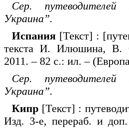
Сер. путеводителей
Украина”.
Испания
[
Текст
]
:
[путе
текста И. Илюшина, В. 
2011. – 82 с.: ил. – (Европ
Сер. путеводителей
Украина”.
Кипр
[
Текст
]
: путеводи
Изд. 3-е, перераб.
и
доп.