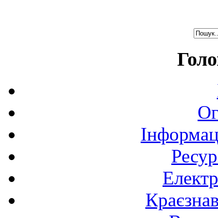
Голо
Ог
Інформац
Ресур
Електр
Краєзна