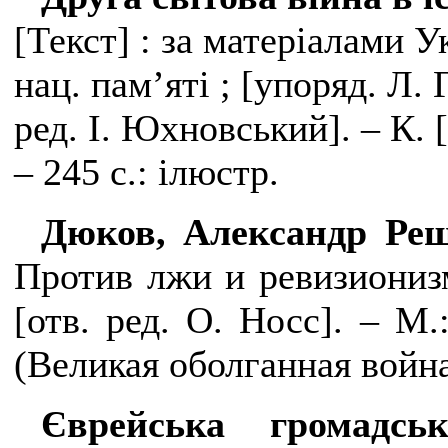
[Текст] : за матеріалами Ук
нац. пам’яті ; [упоряд. Л.
ред. І. Юхновський]. – К. [
– 245 с.: ілюстр.
Дюков, Александр Реш
Против лжи и ревизионизм
[отв. ред. О. Носс]. – М.
(Великая оболганная война
Єврейська громадсь