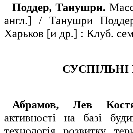
Поддер, Танушри.
Мас
англ.
]
/ Танушри Подде
Харьков
[и др.]
: Клуб. сем
СУСПІЛЬНІ
Абрамов, Лев Кост
активності на базі буди
технологія розвитку тер