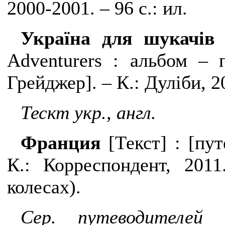
2000-2001. – 96 с.: ил.
Україна для шукачів
Adventurers
: альбом – п
Грейджер]. – К.: Дуліби, 20
Тескт укр., англ.
Франция
[
Текст
]
:
[пут
К.: Корреспондент, 201
колесах).
Сер. путеводителей