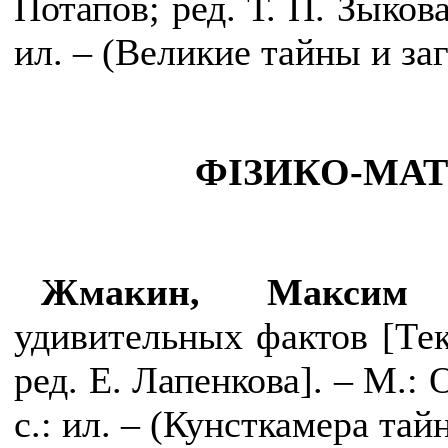
Потапов; ред. Т. П.
Зыкова
ил. – (Великие тайн
ы
и заг
ФІЗИКО-МА
Жмакин, Максим
удивительных фактов [
Те
ред. Е. Лапенкова]. – М.:
с.: ил. – (Кунсткамера тай