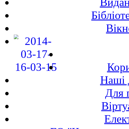
Видан
Бібліот
Вікн
Кори
Наші 
Для 
Вірту
Елек