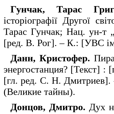
Гунчак, Тарас Гри
історіографії Другої світ
Тарас Гунчак; Нац. ун-т 
[ред. В. Рог]. – К.: [УВС і
Данн, Кристофер.
Пира
энергостанция? [Текст] :
[
[гл. ред. С. Н. Дмитриев]. 
(Великие тайны).
Донцов, Дмитро.
Дух н