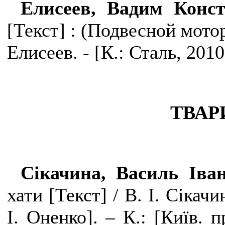
Елисеев, Вадим Конс
[
Текст
]
: (Подвесной мото
Елисеев. -
[К.: Сталь, 2010]
ТВА
Сікачина, Василь Іва
хати
[
Текст
]
/ В. І. Сікачи
І. Оненко
]
. – К.:
[
Київ. п