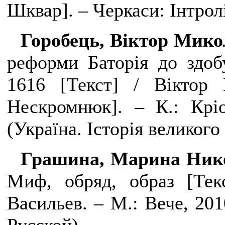
Шквар]. – Черкаси: Інтролі
Горобець, Віктор Мик
реформи Баторія до здоб
1616 [Текст] / Віктор 
Нескромнюк]. – К.: Кріо
(Україна. Історія великого
Грашина, Марина Ник
Миф, обряд, образ
[Те
Васильев. – М.: Вече, 201