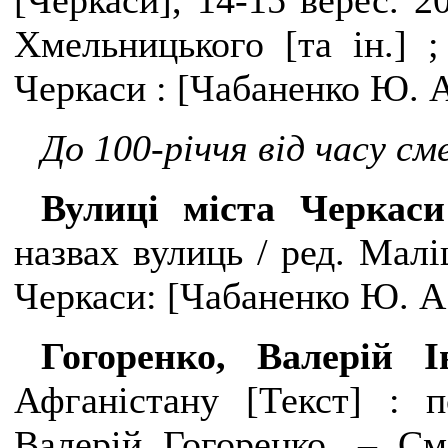
[Черкаси], 14-15 верес. 20
Хмельницького [та ін.] ;
Черкаси : [Чабаненко Ю. А.
До 100-річчя від часу см
Вулиці міста Черка
назвах вулиць / ред. Малі
Черкаси: [Чабаненко Ю. А.]
Гогоренко, Валерій 
Афганістану [Текст] : п
Валерій Гогоренко. – Смі