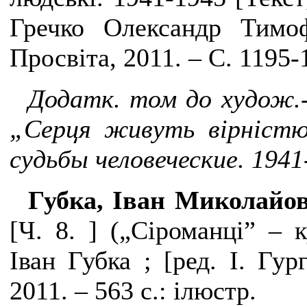
Гречко Олександр Тимо
Просвіта, 2011. – С. 1195-
Додатк. том до худож.-
„Серця живуть вірністю
судь
бы человеческие. 1941
Губка, Іван Миколайо
[Ч. 8. ] („Сіроманці” – 
Іван Губка ; [ред. І. Гур
2011. – 563 с.: ілюстр.