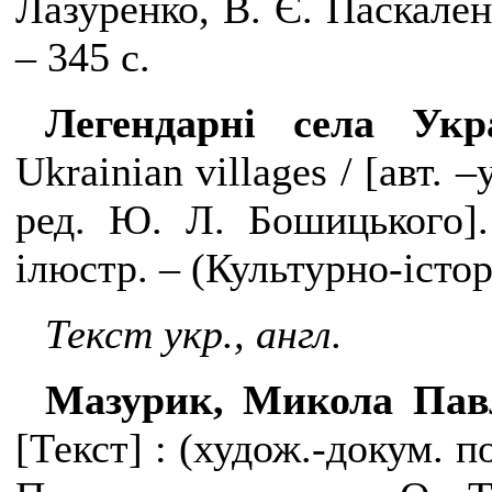
Лазуренко, В. Є. Паскален
– 345 с.
Легендарні села Ук
Ukrainian
villages
/ [авт. –
ред. Ю. Л. Бошицького].
ілюстр. – (Культурно-істо
Текст укр., англ.
Мазурик, Микола Пав
[Текст] : (худож.-докум. п