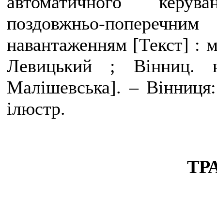
автоматичного керув
поздовжньо-поперечни
навантаженням
[
Текст
]
: м
Левицький ; Вінниц. 
Малішевська]. – Вінниця:
ілюстр.
ТР