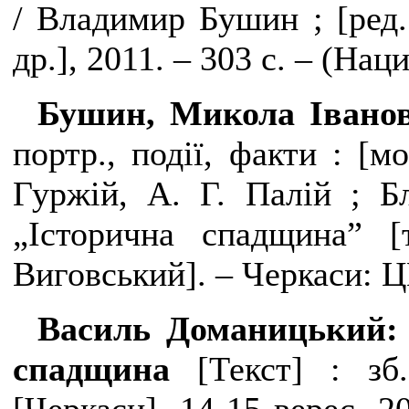
/ Владимир Бушин ; [ред.
др.], 2011. – 303 с. – (На
Бушин, Микола Івано
портр., події, факти : [м
Гуржій, А. Г. Палій ; 
„Історична спадщина” [
Виговський]. – Черкаси: Ц
Василь Доманицький: о
спадщина
[Текст] : зб