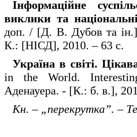
Інформаційне суспіл
виклики та національн
доп. / [Д. В. Дубов та ін.
К.: [НІСД], 2010. – 63 с.
Україна в світі. Ціка
in
the
World
.
Interest
Аденауера. - [К.: б. в.], 201
Кн. – „перекрутка”. – Те