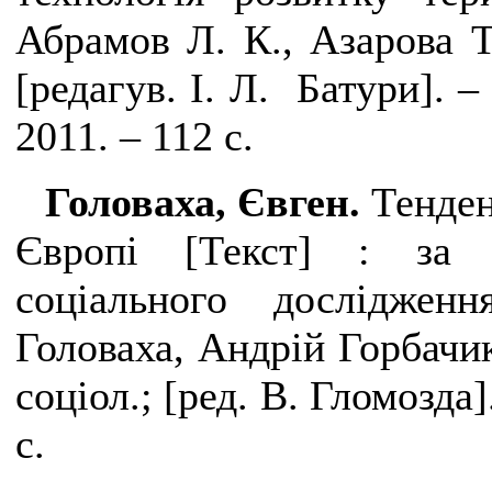
Абрамов Л. К., Азарова Т.
[редагув. І. Л. Батури
]
. –
2011. – 112 с.
Головаха, Євген.
Тенден
Європі [Текст] : за р
соціального досліджен
Головаха, Андрій Горбачик
соціол.; [ред. В. Гломозда].
с.