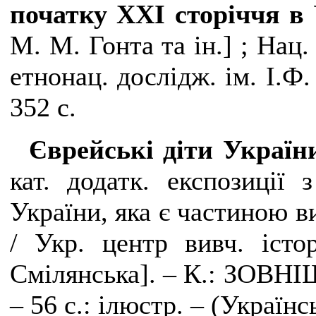
початку ХХІ сторіччя в
М. М. Гонта та ін.] ; Нац. 
етнонац. дослідж. ім. І.Ф.
352 с.
Єврейські діти Україн
кат. додатк. експозиції 
України, яка є частиною в
/ Укр. центр вивч. істо
Смілянська]. – К.: ЗОВ
– 56 с.: ілюстр. – (Українс