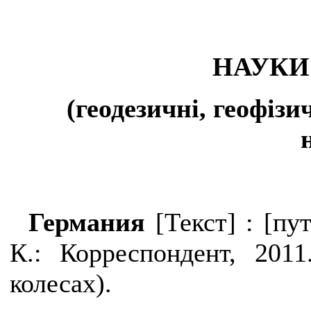
НАУКИ
(геодезичні, геофізич
Германия
[
Текст
]
:
[пут
К.: Корреспондент, 201
колесах).