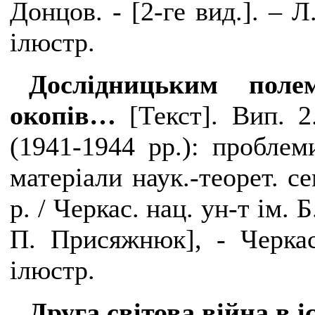
Донцов. - [2-ге вид.]. – Л. 
ілюстр.
Дослідницьким поле
окопів…
[Текст]. Вип. 
(1941-1944 рр.): проблем
матеріали наук.-теорет. се
р. / Черкас. нац. ун-т ім.
П. Присяжнюк], - Черкас
ілюстр.
Друга світова війна в 