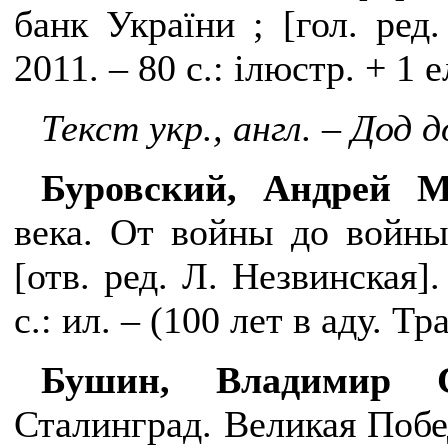
банк України ; [гол. ред.
2011. – 80 с.: ілюстр. + 1 
Текст укр., англ. – Дод 
Буровский, Андрей 
века. От войны до войн
[отв. ред. Л. Незвинская].
с.: ил. – (100 лет в аду. Т
Бушин, Владимир 
Сталинград. Великая Побе