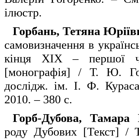
ілюстр.
Горбань, Тетяна Юріїв
самовизначення в українсь
кінця ХІХ – першої ч
[монографія] / Т. Ю. Го
дослідж. ім. І. Ф. Кура
2010. – 380 с.
Горб-Дубова, Тамара
роду Дубових [Текст] / Т