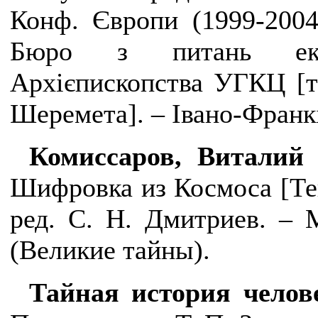
Конф. Європи (1999-2004) 
Бюро з питань екол
Архієпископства УГКЦ [та 
Шеремета]. – Івано-Франкі
Комиссаров, Виталий
Шифровка из Космоса
[
Те
ред. С. Н. Дмитриев. – М
(Великие тайн
ы
).
Тайная история челов