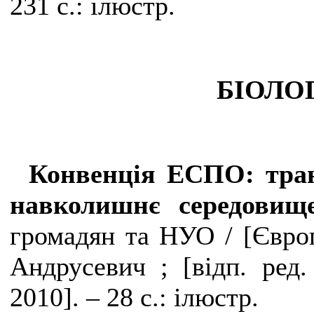
231 с.: ілюстр.
БІОЛО
Конвенція ЕСПО: тран
навколишнє середови
громадян та НУО /
[
Європ
Андрусевич ; [відп. ред.
2010]. – 28 с.: ілюстр.