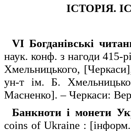
ІСТОРІЯ. 
VI
Богданівські чита
наук. конф. з нагоди 415-р
Хмельницького, [Черкаси],
ун-т ім. Б. Хмельницьког
Масненко]. – Черкаси: Верт
Банкноти і монети У
coins
of
Ukraine
: [інформ.