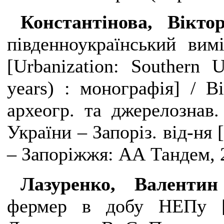
Константінова, Вікт
південноукраїнський вим
[
Urbanization
:
Southern
U
years
) : монографія] / Ві
археогр. та джерелознав
України – Запоріз. від-ня [
– Запоріжжя: АА Тандем, 2
Лазуренко, Валент
фермер в добу НЕПу [