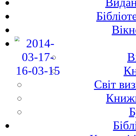
Видан
Бібліот
Вікн
В
Кн
Світ ви
Книж
Б
Бібл