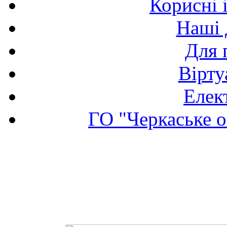
Корисні 
Наші 
Для 
Вірту
Елек
ГО "Черкаське о