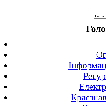
Голо
Ог
Інформац
Ресур
Електр
Краєзна