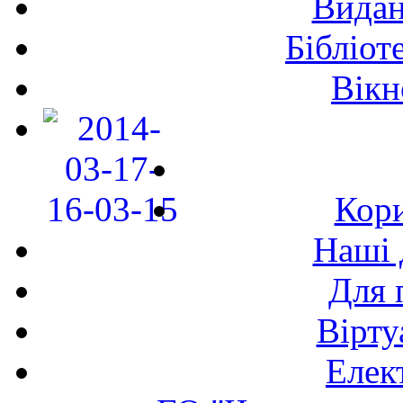
Видан
Бібліот
Вікн
Кори
Наші 
Для 
Вірту
Елек