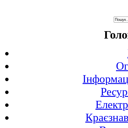
Голо
Ог
Інформац
Ресур
Електр
Краєзна