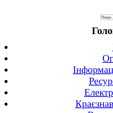
Голо
Ог
Інформац
Ресур
Електр
Краєзна