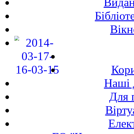
Видан
Бібліот
Вікн
Кори
Наші 
Для 
Вірту
Елек