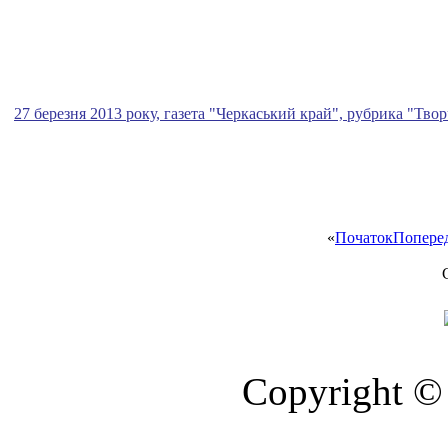
27 березня 2013 року, газета "Черкаський край", рубрика "Творч
«
Початок
Попере
Copyright © 