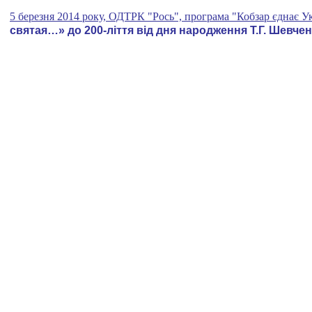
5 березня 2014 року, ОДТРК "Рось", програма
"Кобзар єднає У
святая…»
до 200-ліття від дня народження Т.Г. Шевче