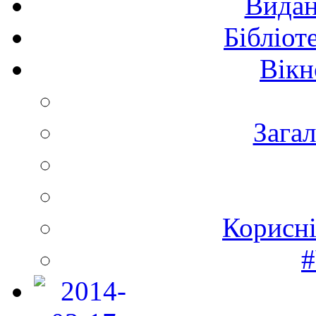
Видан
Бібліот
Вікн
Зага
Корисні
#