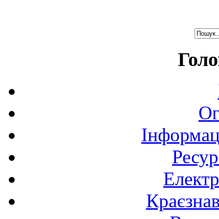
Голо
Ог
Інформац
Ресур
Електр
Краєзна