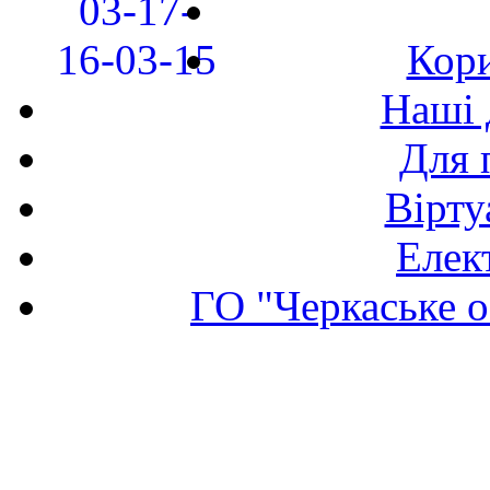
Кори
Наші 
Для 
Вірту
Елек
ГО "Черкаське о