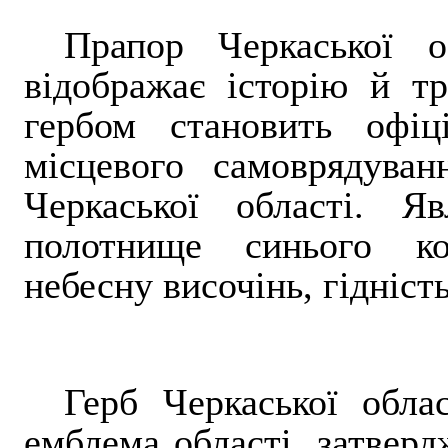
Прапор Черкаської 
відображає історію й тр
гербом становить офіц
місцевого самоврядуван
Черкаської області. Я
полотнище синього ко
небесну височінь, гідність
Герб Черкаської обла
емблема області, затвер