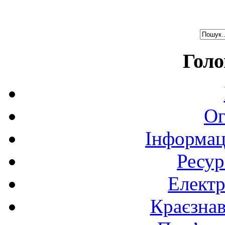
Голо
Ог
Інформац
Ресур
Електр
Краєзна