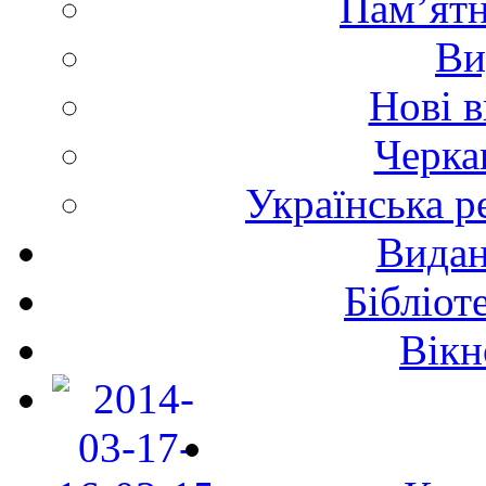
Пам’ятн
Ви
Нові 
Черка
Українська р
Видан
Бібліот
Вікн