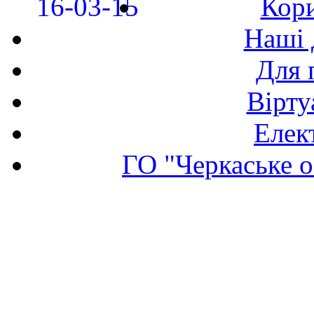
Кори
Наші 
Для 
Вірту
Елек
ГО "Черкаське о