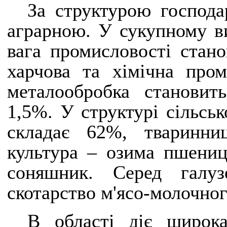
За структурою господар
аграрною. У сукупному ви
вага промисловості стан
харчова та хімічна пром
металообробка становит
1,5%. У структурі сільсь
складає 62%, тваринни
культура – озима пшениця
соняшник. Серед галуз
скотарство м'ясо-молочног
В області діє широк