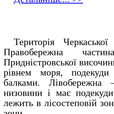
Територія Черкаської
Правобережна част
Придністровської височин
рівнем моря, подекуди
балками. Лівобережна 
низовини і має подекуди
лежить в лісостеповій зон
зони.