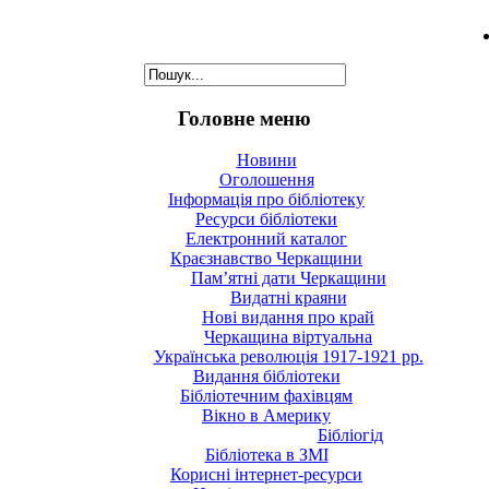
Головне меню
Новини
Оголошення
Інформація про бібліотеку
Ресурси бібліотеки
Електронний каталог
Краєзнавство Черкащини
Пам’ятні дати Черкащини
Видатні краяни
Нові видання про край
Черкащина віртуальна
Українська революція 1917-1921 рр.
Видання бібліотеки
Бібліотечним фахівцям
Вікно в Америку
Бібліогід
Бібліотека в ЗМІ
Корисні інтернет-ресурси