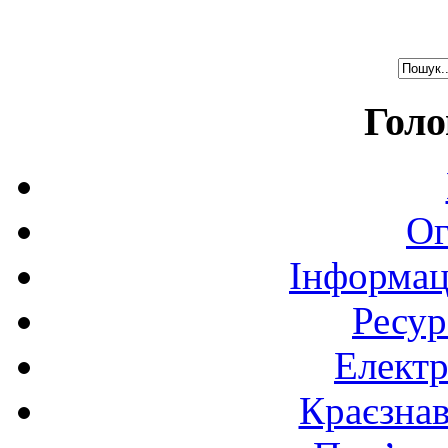
Голо
Ог
Інформац
Ресур
Електр
Краєзна