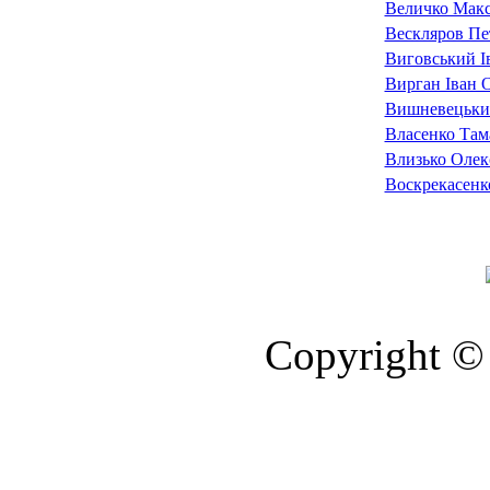
Величко Мак
Вескляров П
Виговський І
Вирган Іван 
Вишневецький
Власенко Там
Влизько Олек
Воскрекасенк
Copyright © 