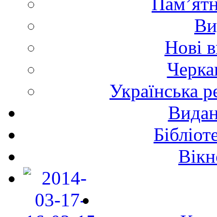
Пам’ятн
Ви
Нові 
Черка
Українська р
Видан
Бібліот
Вікн