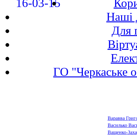
Кори
Наші 
Для 
Вірту
Елек
ГО "Черкаське о
Варавва Григ
Василько Вас
Ващенко-Заха