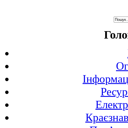
Голо
Ог
Інформац
Ресур
Електр
Краєзна