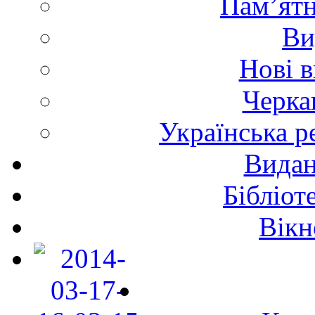
Пам’ятн
Ви
Нові 
Черка
Українська р
Видан
Бібліот
Вікн