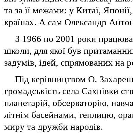
та за її межами: у Китаї, Японі
країнах. А сам Олександр Антон
З 1966 по 2001 роки працюва
школи, для якої був притаманн
задумів, ідей, спрямованих на 
Під керівництвом О. Захаренк
громадськість села Сахнівки ств
планетарій, обсерваторію, навч
літнім басейнами, теплицю, ор
миру та дружби народів.