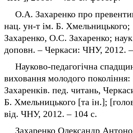
О.А. Захаренко про превенти
нац. ун-т ім. Б. Хмельницького; 
Захаренко, О.С. Захаренко; наук.
доповн. – Черкаси: ЧНУ, 2012. –
Науково-педагогічна спадщин
виховання молодого покоління: 
Захаренків. пед. читань, Черкаси
Б. Хмельницького [та ін.]; [голо
від. ЧНУ, 2012. – 104 с.
Захаренко Олександр Антонови