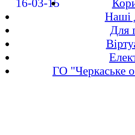
Кори
Наші 
Для 
Вірту
Елек
ГО "Черкаське о