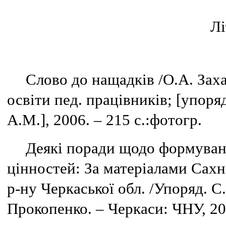
Лі
Слово до нащадків /О.А. Заха
освіти пед. працівників; [упоря
А.М.], 2006. – 215 с.:фотогр.
Деякі поради щодо формуван
цінностей: За матеріалами Сах
р-ну Черкаської обл. /Упоряд. С.
Прокопенко. – Черкаси: ЧНУ, 200