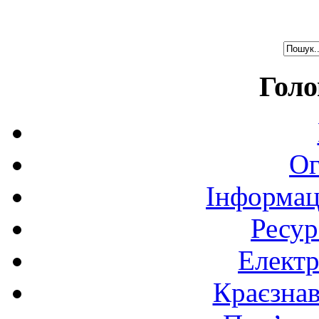
Голо
Ог
Інформац
Ресур
Електр
Краєзна