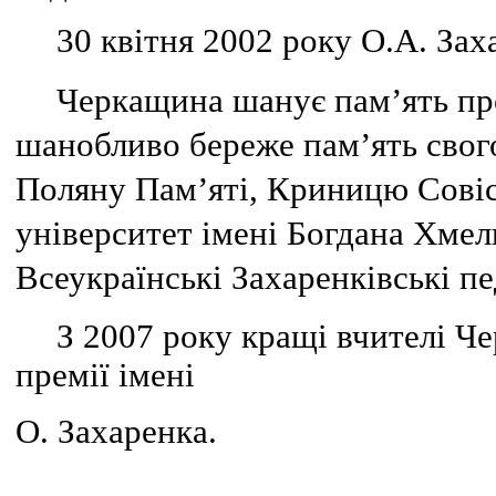
30 квітня 2002 року О.А. Зах
Черкащина шанує пам’ять про
шанобливо береже пам’ять свого 
Поляну Пам’яті, Криницю Совіс
університет імені Богдана Хмел
Всеукраїнські Захаренківські пе
З 2007 року кращі вчителі Ч
премії імені
О. Захаренка.