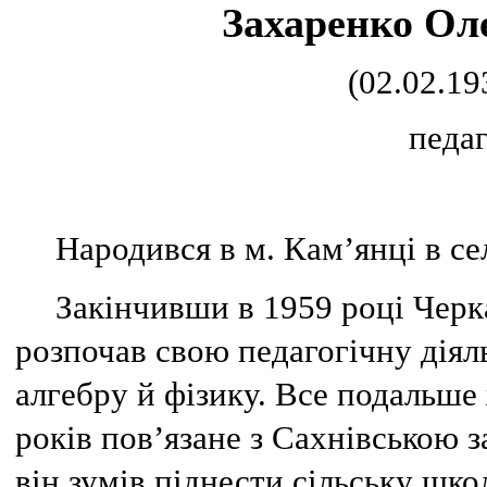
Захаренко Ол
(02.02.19
педаг
Народився в м. Кам’янці в сел
Закінчивши в 1959 році Черк
розпочав свою педагогічну діяль
алгебру й фізику. Все подальше
років пов’язане з Сахнівською 
він зумів піднести сільську шко