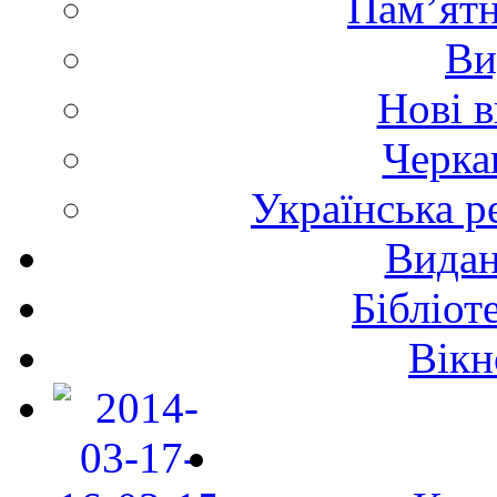
Пам’ятн
Ви
Нові 
Черка
Українська р
Видан
Бібліот
Вікн