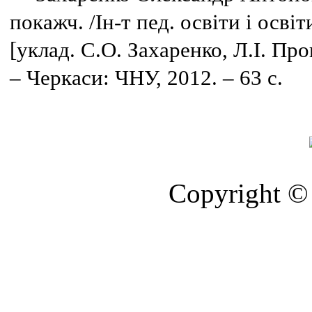
покажч. /Ін-т пед. освіти і осві
[уклад. С.О. Захаренко, Л.І. Про
– Черкаси: ЧНУ, 2012. – 63 с.
Copyright © 