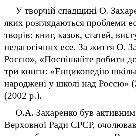
У творчій спадщині О. Захаре
яких розглядаються проблеми ес
творів: книг, казок, статей, вис
педагогічних есе. За життя О. 
Россю», «Поспішайте робити до
три книги: «Енцикопедію шкільн
народжені у школі над Россю» (
(2002 р.).
О.А. Захаренко був активним
Верховної Ради СРСР, очолював