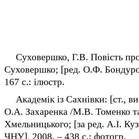
Суховершко, Г.В. Повість про
Суховершко; [ред. О.Ф. Бондуро
167 с.: ілюстр.
Академік із Сахнівки: [ст., 
О.А. Захаренка /М.В. Томенко та 
Хмельницького; [за ред. А.І. Куз
ЧНУ], 2008. – 438 с.: фотогр.