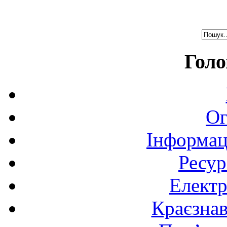
Голо
Ог
Інформац
Ресур
Електр
Краєзна