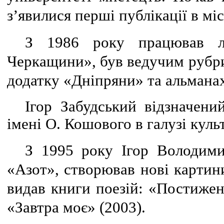
з’явилися перші публікації в міс
З 1986 року працював лі
Черкащини», був ведучим рубри
додатку «Дніпряни» та альманах
Ігор Забудський відзначен
імені О. Кошового в галузі куль
З 1995 року Ігор Володим
«Азот», створював нові картини
видав книги поезій: «Постижени
«Завтра моє» (2003).