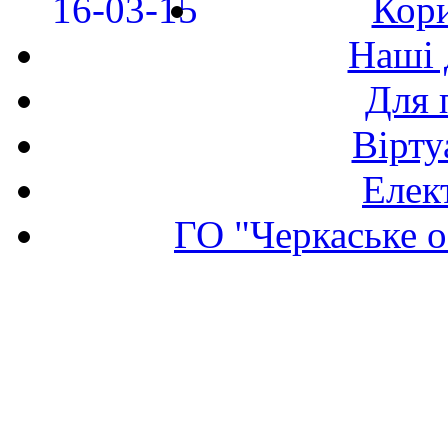
Кори
Наші 
Для 
Вірту
Елек
ГО "Черкаське о