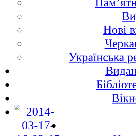
Пам’ятн
Ви
Нові 
Черка
Українська р
Видан
Бібліот
Вікн