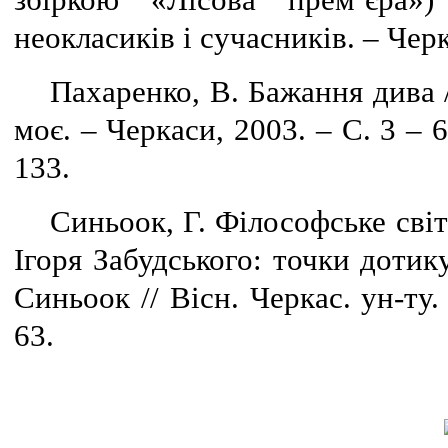
збіркою «Лісова прем’єра»
неокласиків і сучасників. – Черк
Пахаренко, В. Бажання дива /
моє. – Черкаси, 2003. – С. 3 – 
133.
Синьоок, Г. Філософське сві
Ігоря Забудського: точки дотику
Синьоок // Вісн. Черкас. ун-ту.
63.