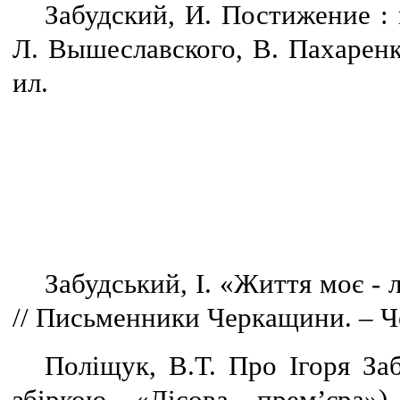
Забудский, И. Постижение : 
Л. Вышеславского, В. Пахаренко
ил.
Забудський, І. «Життя моє - л
// Письменники Черкащини. – Чер
Поліщук, В.Т. Про Ігоря За