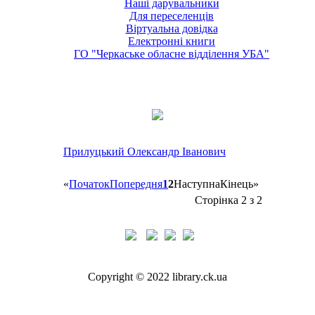
Наші дарувальники
Для переселенців
Віртуальна довідка
Електронні книги
ГО "Черкаське обласне відділення УБА"
Прилуцький Олександр Іванович
«
Початок
Попередня
1
2
Наступна
Кінець
»
Сторінка 2 з 2
Copyright © 2022 library.ck.ua