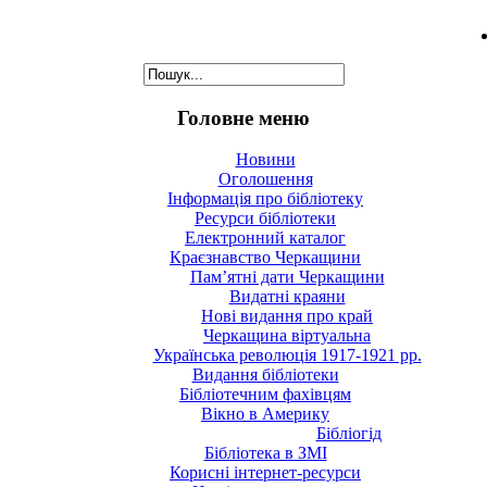
Головне меню
Новини
Оголошення
Інформація про бібліотеку
Ресурси бібліотеки
Електронний каталог
Краєзнавство Черкащини
Пам’ятні дати Черкащини
Видатні краяни
Нові видання про край
Черкащина віртуальна
Українська революція 1917-1921 рр.
Видання бібліотеки
Бібліотечним фахівцям
Вікно в Америку
Бібліогід
Бібліотека в ЗМІ
Корисні інтернет-ресурси