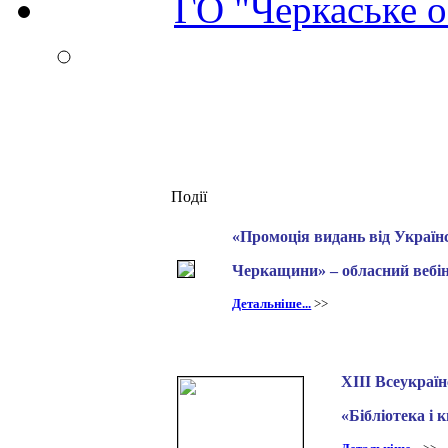
ГО "Черкаське о
Події
«Промоція видань від Українс
Черкащини» – обласний вебі
Детальніше...
>>
ХІІІ Всеукраї
«
Бібліотека і 