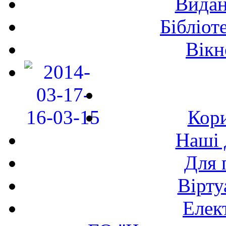
Видан
Бібліот
Вікн
Кори
Наші 
Для 
Вірту
Елек