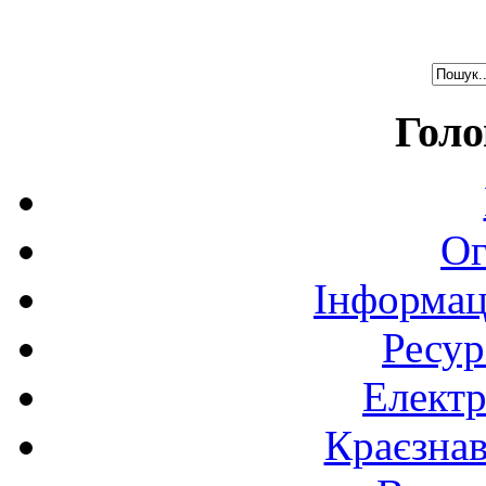
Голо
Ог
Інформац
Ресур
Електр
Краєзна