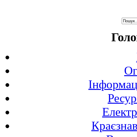
Голо
Ог
Інформац
Ресур
Електр
Краєзна