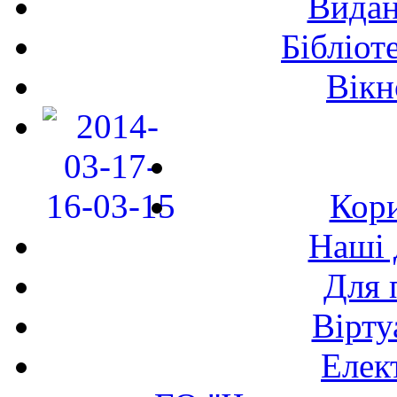
Видан
Бібліот
Вікн
Кори
Наші 
Для 
Вірту
Елек