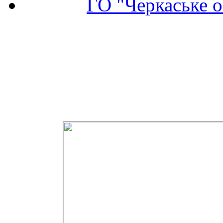
ГО "Черкаське о