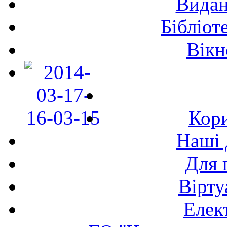
Видан
Бібліот
Вікн
Кори
Наші 
Для 
Вірту
Елек