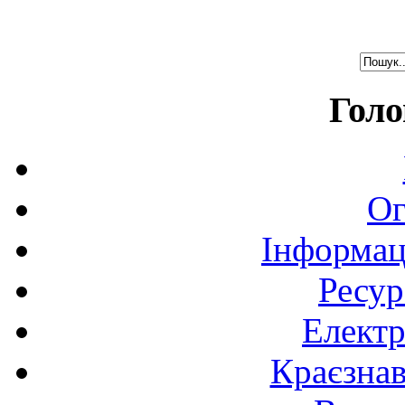
Голо
Ог
Інформац
Ресур
Електр
Краєзна