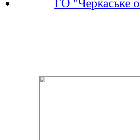
ГО "Черкаське о