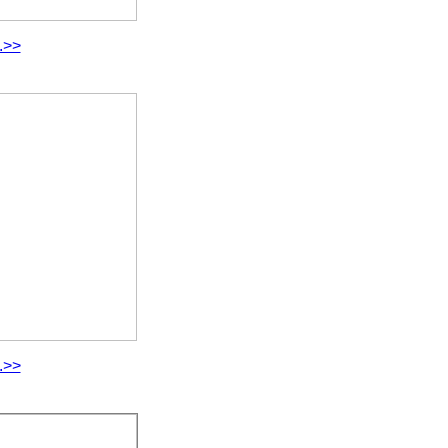
.>>
.>>