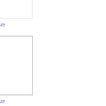
.>>
.>>