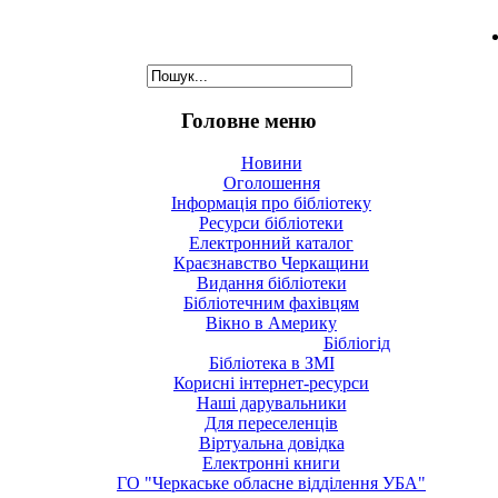
Головне меню
Новини
Оголошення
Інформація про бібліотеку
Ресурси бібліотеки
Електронний каталог
Краєзнавство Черкащини
Видання бібліотеки
Бібліотечним фахівцям
Вікно в Америку
Бібліогід
Бібліотека в ЗМІ
Корисні інтернет-ресурси
Наші дарувальники
Для переселенців
Віртуальна довідка
Електронні книги
ГО "Черкаське обласне відділення УБА"