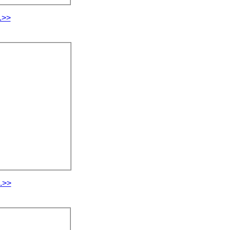
.>>
.>>