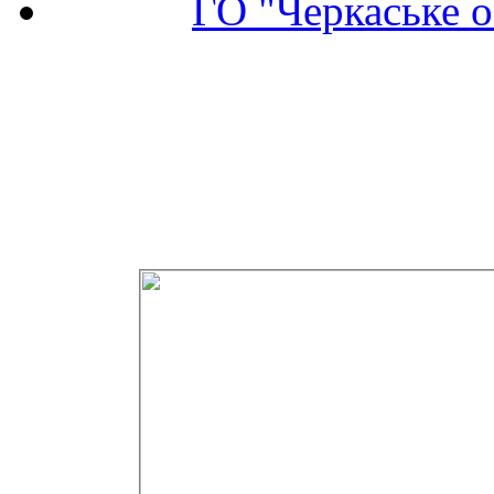
ГО "Черкаське о