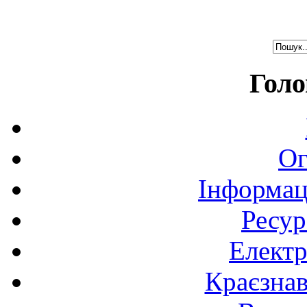
Голо
Ог
Інформац
Ресур
Електр
Краєзна