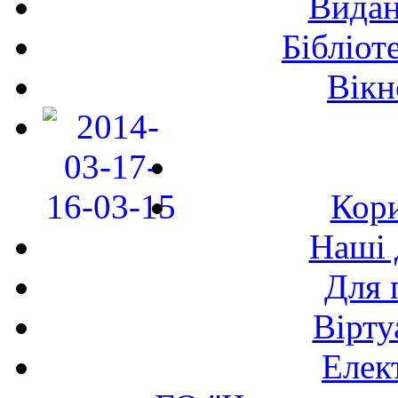
Видан
Бібліот
Вікн
Кори
Наші 
Для 
Вірту
Елек