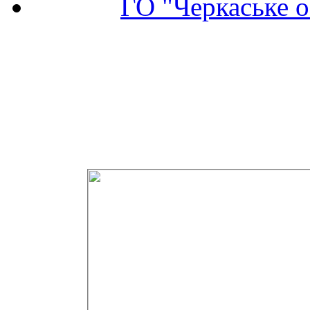
ГО "Черкаське о