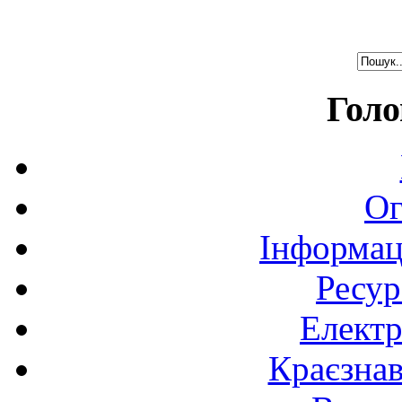
Голо
Ог
Інформац
Ресур
Електр
Краєзна