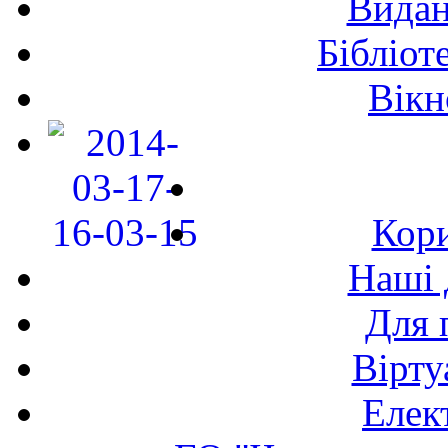
Видан
Бібліот
Вікн
Кори
Наші 
Для 
Вірту
Елек