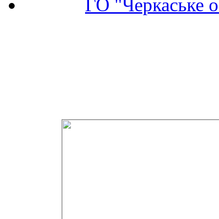
ГО "Черкаське о