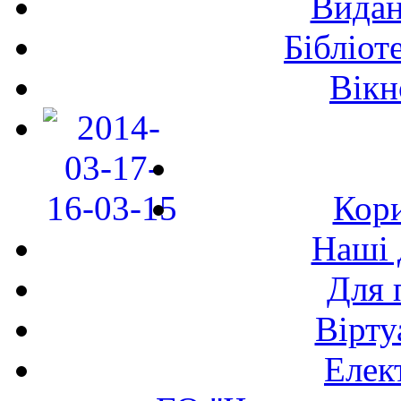
Видан
Бібліот
Вікн
Кори
Наші 
Для 
Вірту
Елек