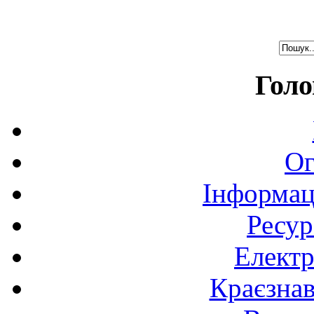
Голо
Ог
Інформац
Ресур
Електр
Краєзна