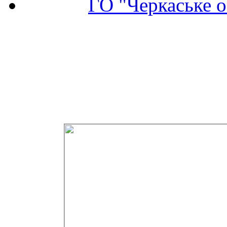
ГО "Черкаське о