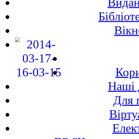
Видан
Бібліот
Вікн
Кори
Наші 
Для 
Вірту
Елек