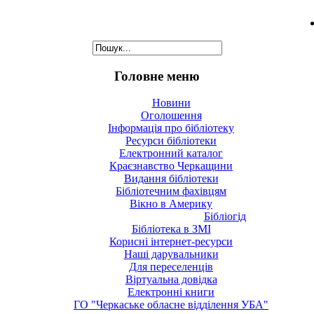
Головне меню
Новини
Оголошення
Інформація про бібліотеку
Ресурси бібліотеки
Електронний каталог
Краєзнавство Черкащини
Видання бібліотеки
Бібліотечним фахівцям
Вікно в Америку
Бібліогід
Бібліотека в ЗМІ
Корисні інтернет-ресурси
Наші дарувальники
Для переселенців
Віртуальна довідка
Електронні книги
ГО "Черкаське обласне відділення УБА"