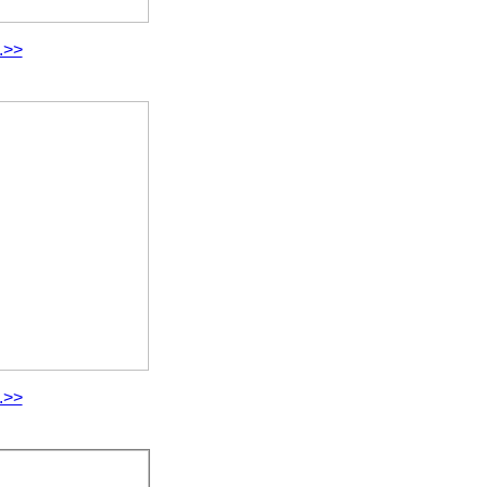
.>>
.>>