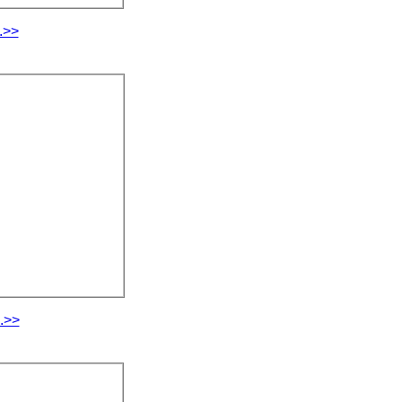
.>>
.>>