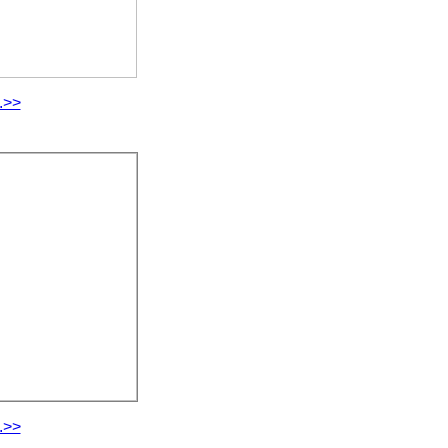
.>>
.>>