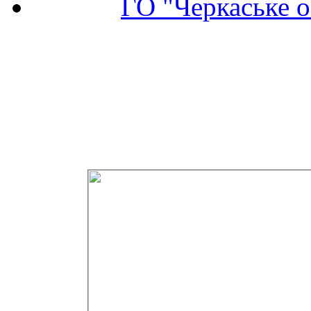
ГО "Черкаське о