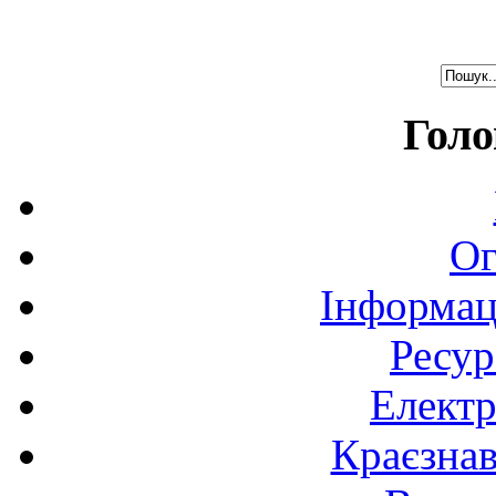
Голо
Ог
Інформац
Ресур
Електр
Краєзна