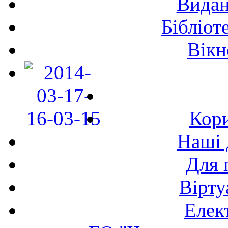
Видан
Бібліот
Вікн
Кори
Наші 
Для 
Вірту
Елек