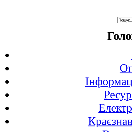
Голо
Ог
Інформац
Ресур
Електр
Краєзна