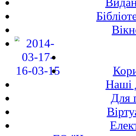
Видан
Бібліот
Вікн
Кори
Наші 
Для 
Вірту
Елек