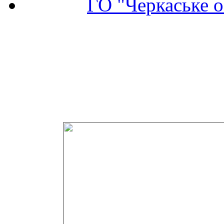
ГО "Черкаське о