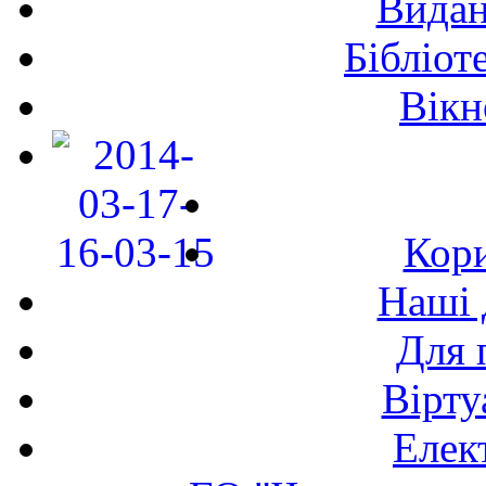
Видан
Бібліот
Вікн
Кори
Наші 
Для 
Вірту
Елек