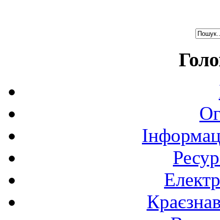
Голо
Ог
Інформац
Ресур
Електр
Краєзна