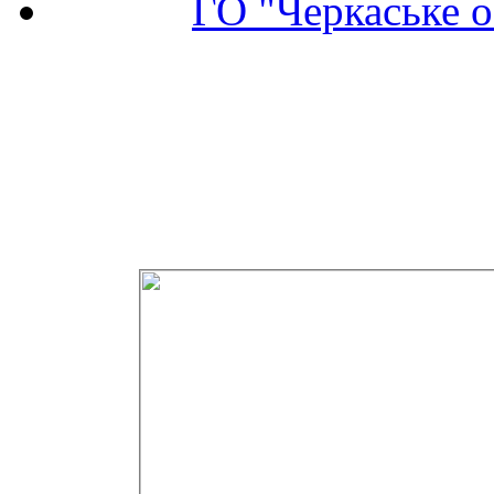
ГО "Черкаське о