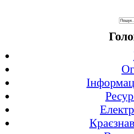
Голо
Ог
Інформац
Ресур
Електр
Краєзна