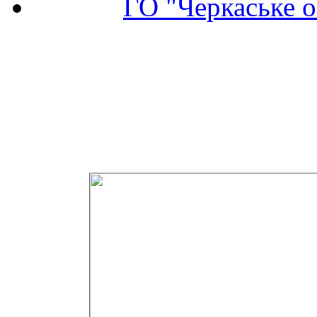
ГО "Черкаське о