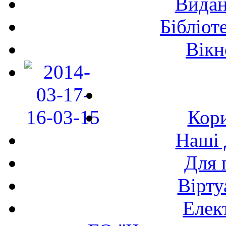
Видан
Бібліот
Вікн
Кори
Наші 
Для 
Вірту
Елек