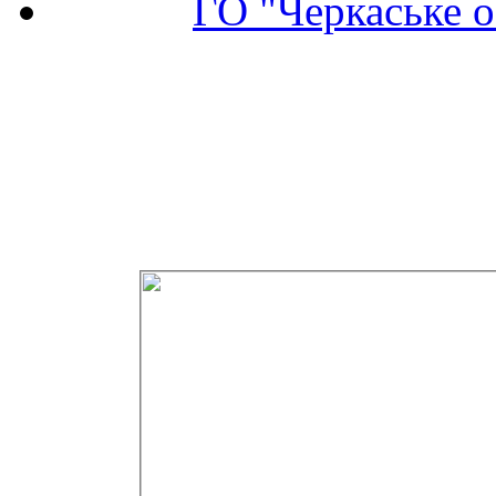
ГО "Черкаське о