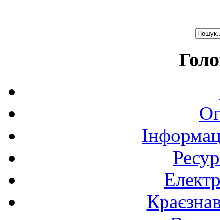
Голо
Ог
Інформац
Ресур
Електр
Краєзна