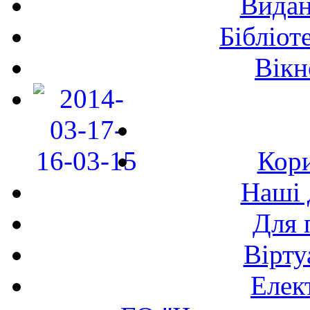
Видан
Бібліот
Вікн
Кори
Наші 
Для 
Вірту
Елек