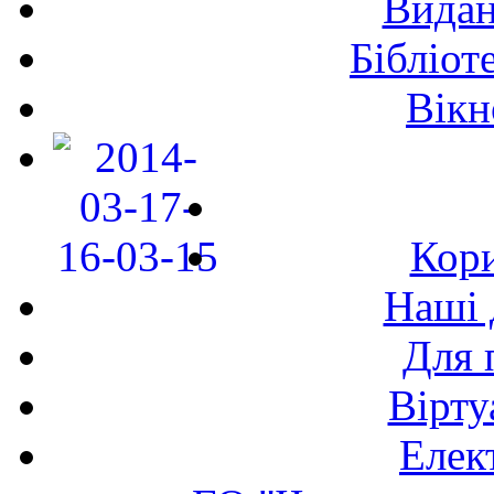
Видан
Бібліот
Вікн
Кори
Наші 
Для 
Вірту
Елек