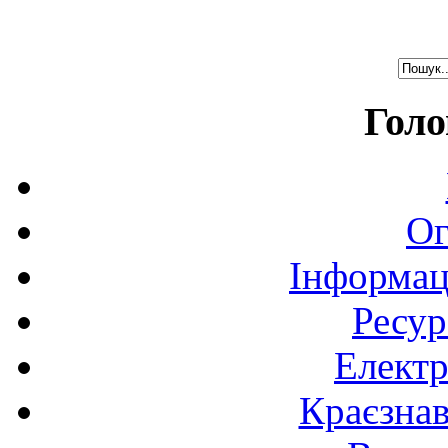
Голо
Ог
Інформац
Ресур
Електр
Краєзна