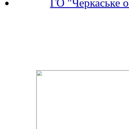
ГО "Черкаське о