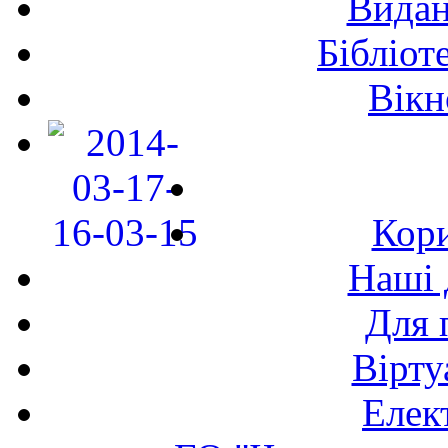
Видан
Бібліот
Вікн
Кори
Наші 
Для 
Вірту
Елек