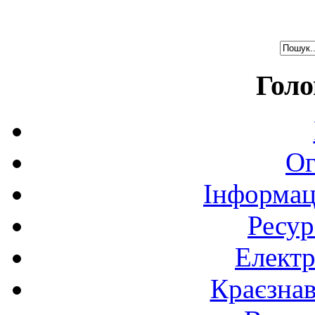
Голо
Ог
Інформац
Ресур
Електр
Краєзна