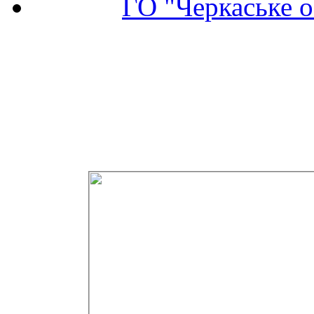
ГО "Черкаське о