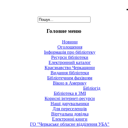
Головне меню
Новини
Оголошення
Інформація про бібліотеку
Ресурси бібліотеки
Електронний каталог
Краєзнавство Черкащини
Видання бібліотеки
Бібліотечним фахівцям
Вікно в Америку
Бібліогід
Бібліотека в ЗМІ
Корисні інтернет-ресурси
Наші дарувальники
Для переселенців
Віртуальна довідка
Електронні книги
ГО "Черкаське обласне відділення УБА"