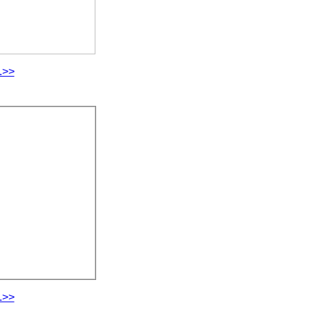
.>>
.>>