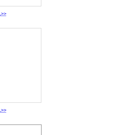
.>>
.>>