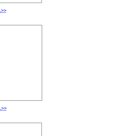
.>>
.>>