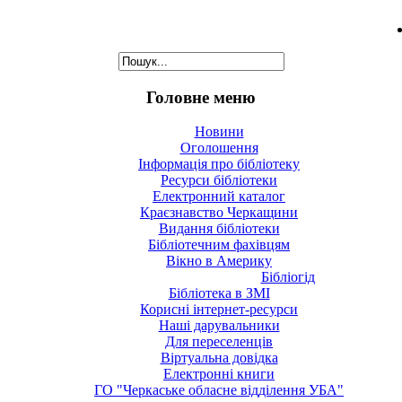
Головне меню
Новини
Оголошення
Інформація про бібліотеку
Ресурси бібліотеки
Електронний каталог
Краєзнавство Черкащини
Видання бібліотеки
Бібліотечним фахівцям
Вікно в Америку
Бібліогід
Бібліотека в ЗМІ
Корисні інтернет-ресурси
Наші дарувальники
Для переселенців
Віртуальна довідка
Електронні книги
ГО "Черкаське обласне відділення УБА"