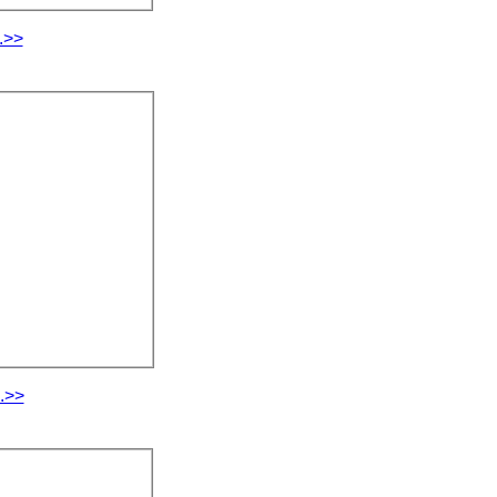
.>>
.>>