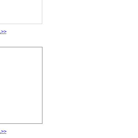
.>>
.>>