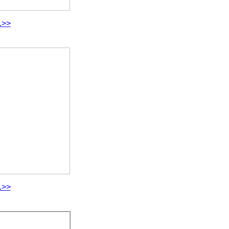
.>>
.>>